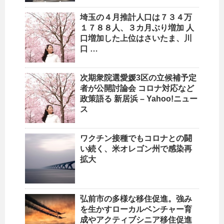
埼玉の４月推計
人口
は７３４万
１７８８人、３カ月ぶり増加
人
口
増加した上位はさいたま、川
口 …
次期衆院選愛媛3区の立候補予定
者が公開討論会 コロナ対応など
政策語る 新居浜 – Yahoo!ニュー
ス
ワクチン接種でもコロナとの闘
い続く、米オレゴン州で感染再
拡大
弘前市の多様な移住促進。強み
を生かすローカルベンチャー育
成やアクティブシニア移住促進