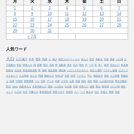
月
火
水
木
金
土
日
1
2
3
4
5
6
7
8
9
10
11
12
13
14
15
16
17
18
19
20
21
22
23
24
25
26
27
28
29
30
31
« 7月
人気ワード
人口
人口減少
日本
増加
地域
人
減少
新型コロナウイルス
総人口
世界
高齢化
中国
課題
人口減
少
子高齢化
割合
関係人口
国
影響
東京
全国
県
高齢者
地方
拡大
県内
市
一方
町
多く
政府
交流人口
東京都
総務省
自治体
新規感染者数
数
接種
感染者数
感染者
人口１０万人当たり
直近１週間
ワクチン接種
人口１０
万人あたり
人口増加
全人口
問題
競技人口
NHK.JP
背景
状況
ワクチン
中心
感染拡大
感染
人口密度
65歳以
上
結果
可能性
国勢調査
うち
住民
データ
対象
少子化
企業
米国
国内
女性
韓国
人口減少対策
厚生労働省
経済
Yahoo
高齢者人口
生産年齢人口
調査
人口流出
出生数
市場
世界人口
成長
変化
都市部
コロナ禍
都市
インド
人口比
近年
労働人口
新規感染者
新型コロナ
2020年
人々
一つ
歯止め
ほか
外国人
要因
死者