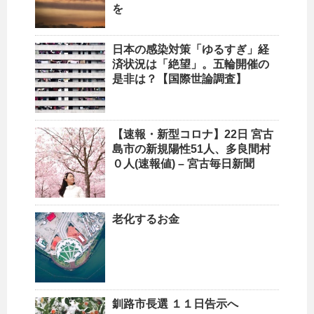
を
日本の感染対策「ゆるすぎ」経
済状況は「絶望」。五輪開催の
是非は？【国際世論調査】
【速報・新型コロナ】22日 宮古
島市の新規陽性51人、多良間村
０人(速報値) – 宮古毎日新聞
老化するお金
釧路市長選 １１日告示へ