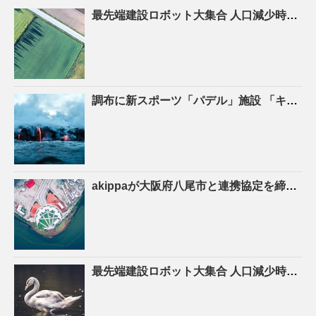
最先端建設ロボット大集合
人口
減少時代の建設現場を救え! – ASCII.jp
調布に新スポーツ「パデル」施設 「キャプテン翼」高橋陽一さん手がける – 調布経済新聞
akippaが大阪府八尾市と連携協定を締結！駐車場シェアを活かしたにぎわいの創出と関係
最先端建設ロボット大集合
人口
減少時代の建設現場を救え！ – YouTube