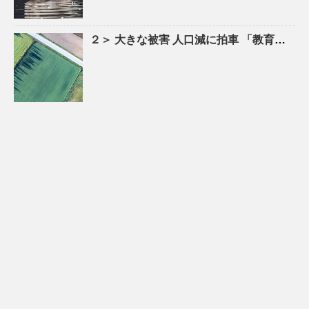
２＞ 大きな被害
人口
減に拍車 「教育のまち」で移住促進｜特集 – 苫小牧民報