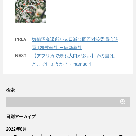
PREV
気仙沼商議所が
人口
減少問題対策委員会設
置 | 株式会社 三陸新報社
NEXT
【アフリカで最も
人口
が多い】その国は、
どこでしょうか？ - mamagirl
検索
日別アーカイブ
2022年8月