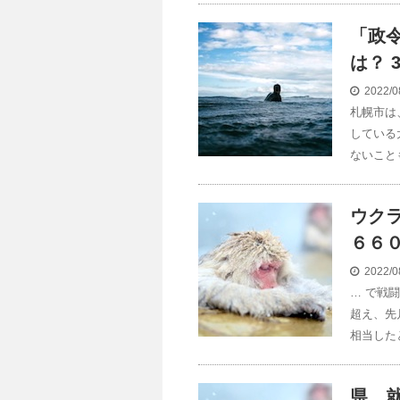
「政
は？ 
2022/0
札幌市は
している
ないこと
ウク
６６０万
2022/0
… で戦
超え、先
相当した
県、