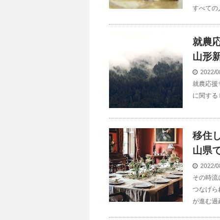
すべての
就農
山形
2022/0
就農応援
に関する
移住
山県
2022/0
その時流
つなげら
が進む過