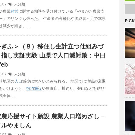
8/07
未分類
や農業
経営
に関する相談を受け付けている「やまがた農業支
ー」のリンクも張った。 生産者の高齢化や後継者不足で本県
PICK
は減少が続き、 …
心ぎふ＞（８）移住し生計立つ仕組みづ
目指し実証実験 山県で
人口
減対策：中日
eb
8/07
未分類
崎地区の
人口
減少は大きいとみられる。 地区では地域の衰退
をかけようと、
宿泊施設
や飲食店、川釣り、登山などを結び
域全体 …
就農応援サイト新設 農業
人口
増めざし –
イルやましん