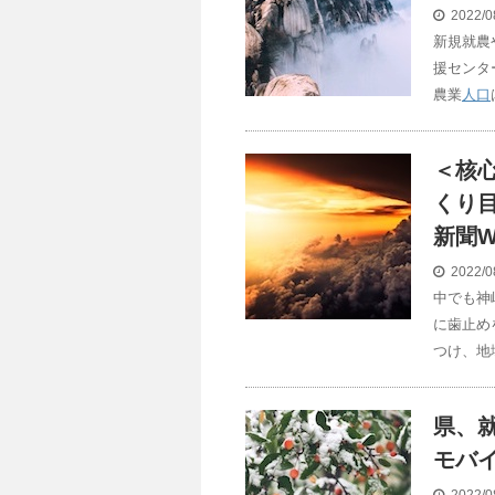
2022/0
新規就農
援センタ
農業
人口
＜核
くり
新聞W
2022/0
中でも神
に歯止め
つけ、地
県、
モバ