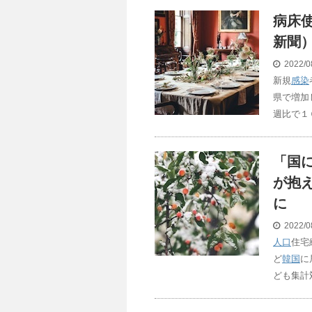
病床
新聞）
2022/0
新規
感染
県で増加
週比で１
「国
が抱
に
2022/0
人口
住宅
ど
韓国
に
ども集計