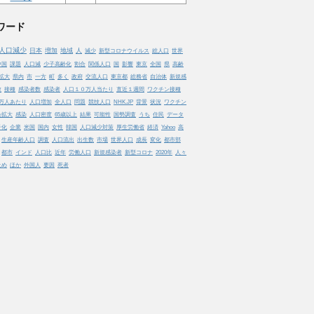
ワード
人口減少
日本
増加
地域
人
減少
新型コロナウイルス
総人口
世界
中国
課題
人口減
少子高齢化
割合
関係人口
国
影響
東京
全国
県
高齢
拡大
県内
市
一方
町
多く
政府
交流人口
東京都
総務省
自治体
新規感
数
接種
感染者数
感染者
人口１０万人当たり
直近１週間
ワクチン接種
万人あたり
人口増加
全人口
問題
競技人口
NHK.JP
背景
状況
ワクチン
染拡大
感染
人口密度
65歳以上
結果
可能性
国勢調査
うち
住民
データ
子化
企業
米国
国内
女性
韓国
人口減少対策
厚生労働省
経済
Yahoo
高
生産年齢人口
調査
人口流出
出生数
市場
世界人口
成長
変化
都市部
都市
インド
人口比
近年
労働人口
新規感染者
新型コロナ
2020年
人々
止め
ほか
外国人
要因
死者