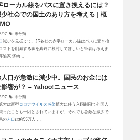
赤字ローカル線をバスに置き換えるには？
減少社会での国土のあり方を考える | 概
IMO
8/07
未分類
口
減少を見据えて、JR各社の赤字ローカル線はバスに置き換
コストを削減する事を真剣に検討してほしいと筆者は考えま
評論家 塚崎 …
の
人口
が急激に減少中。国民のお金には
影響が？ – Yahoo!ニュース
8/07
未分類
拡大は新型
コロナウイルス
感染
拡大に伴う入国制限で外国人
減ったことも一因とされていますが、それでも急激な減少で
県の
人口
は約55万人 …