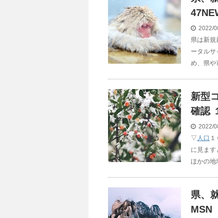
47NE
2022/0
県は新規
ータルサ
め、県や
新型
確認 
2022/0
▽
人口
１
に見ます
ほかの地
県、
MSN