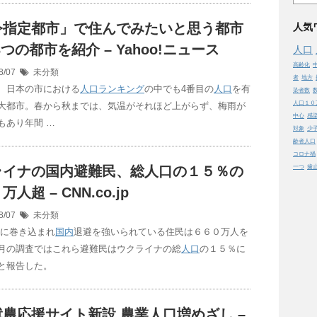
令指定都市」で住んでみたいと思う都市
人気
3つの都市を紹介 – Yahoo!ニュース
人口
高齢化
8/07
未分類
者
地方
、日本の市における
人口
ランキング
の中でも4番目の
人口
を有
染者数
人口１０
大都市。春から秋までは、気温がそれほど上がらず、梅雨が
中心
感
もあり年間 …
対象
少
齢者人口
コロナ禍
ライナの国内避難民、総
人口
の１５％の
一つ
歯
人超 – CNN.co.jp
8/07
未分類
闘に巻き込まれ
国内
退避を強いられている住民は６６０万人を
月の調査ではこれら避難民はウクライナの総
人口
の１５％に
と報告した。
就農応援サイト新設 農業
人口
増めざし –