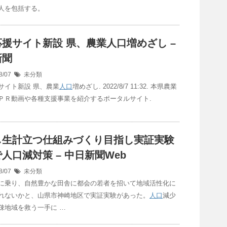
人を包括する。
応援サイト新設 県、農業
人口
増めざし –
新聞
8/07
未分類
サイト新設 県、農業
人口
増めざし. 2022/8/7 11:32. 本県農業
ＰＲ動画や各種支援事業を紹介するポータルサイト.
し生計立つ仕組みづくり目指し実証実験
で
人口
減対策 – 中日新聞Web
8/07
未分類
に乗り、自然豊かな田舎に都会の若者を招いて地域活性化に
れないかと、山県市神崎地区で実証実験があった。
人口
減少
疎地域を救う一手に …