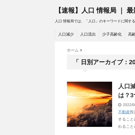
【速報】人口 情報局 ｜ 
人口 情報局では、「人口」のキーワードに関す
人口減少
人口流出
少子高齢化
高
ホーム
>
「 日別アーカイブ：202
人口
は？3
2022/0
不動産
投
すること
れること