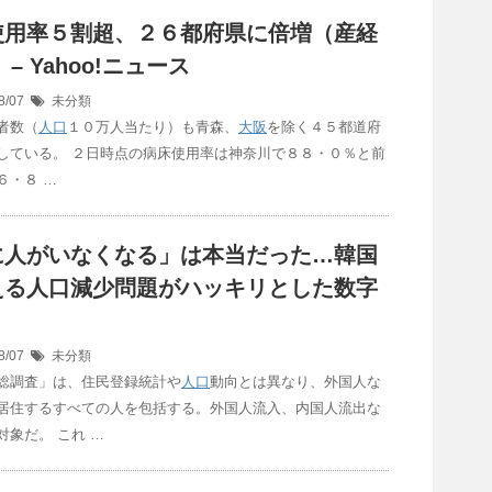
使用率５割超、２６都府県に倍増（産経
 – Yahoo!ニュース
8/07
未分類
者数（
人口
１０万人当たり）も青森、
大阪
を除く４５都道府
している。 ２日時点の病床使用率は神奈川で８８・０％と前
６・８ …
に人がいなくなる」は本当だった…韓国
える
人口
減少問題がハッキリとした数字
8/07
未分類
総調査」は、住民登録統計や
人口
動向とは異なり、外国人な
居住するすべての人を包括する。外国人流入、内国人流出な
対象だ。 これ …