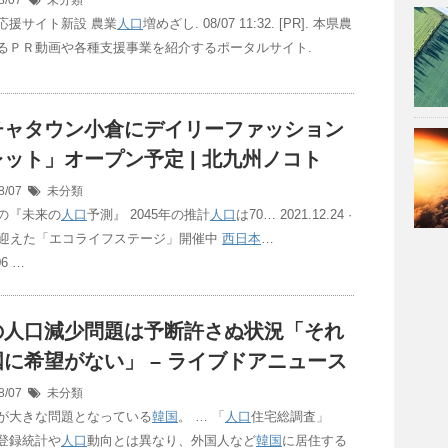
8/07
未分類
応援サイト新設 農業
人口
増めざし. 08/07 11:32. [PR]. 本県農
るＰＲ動画や各種支援事業を紹介するポータルサイト.
チャタウン小倉にデイリーファッション
ット」オープン予定 | 北九州ノコト
8/07
未分類
の『未来の
人口
予測』 2045年の推計
人口
は70… 2021.12.24 ·
を迎えた「エコライフステージ」開催中
西日本
…
06 …
の
人口
減少問題は予断許さぬ状況「それ
に希望がない」 – ライブドアニュース
8/07
未分類
が大きな問題となっている
韓国
。 … 「
人口
住宅総調査」
登録統計や
人口
動向とは異なり、外国人など
韓国
に居住する