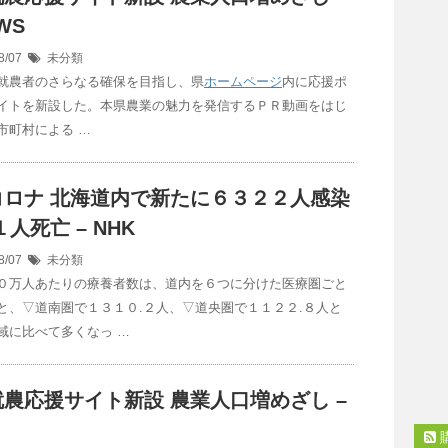
WS
8/07
未分類
就農者のさらなる確保を目指し、県
ホームページ
内に応援ポ
イトを新設した。本県農業の魅力を発信するＰＲ動画をはじ
市町村による …
コロナ 北海道内で新たに６３２２人感染
１人死亡 – NHK
8/07
未分類
０万人あたりの療養者数は、道内を６つに分けた医療圏ごと
と、▽道南圏で１３１０.２人、▽道央圏で１１２２.８人と
域に比べて多くなっ …
就農応援サイト新設 農業
人口
増めざし –