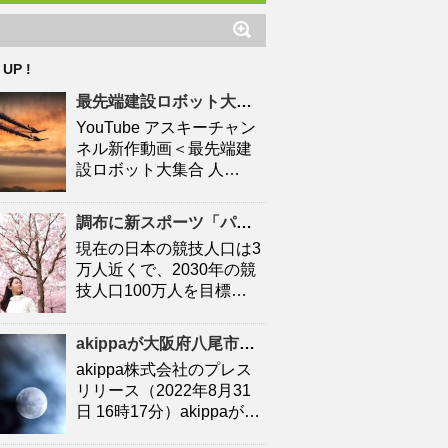
 UP !
最先端建設ロボット大集合
人口
減少時代の建設現場を救え
YouTube アスキーチャン
ネル新作動画＜最先端建
設ロボット大集合 人…
調布に新スポーツ「パデル」施設 「キャプテン翼」高橋陽一さん手がける – 調布経済新聞
現在の日本の競技人口は3
万人近くで、2030年の競
技人口100万人を目標…
akippaが大阪府八尾市と連携協定を締結！駐車場シェアを活かしたにぎわいの創出と関係
akippa株式会社のプレス
リリース（2022年8月31
日 16時17分）akippaが…