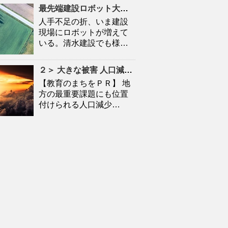
最先端建設ロボット大集合
人口
減少時代の建設現場を救
人手不足の折、いま建設
現場にロボットが増えて
いる。清水建設でも様…
２＞ 大きな被害
人口
減に拍車 「教育のまち」で移住促進｜特集 – 苫小牧民報
【教育のまちをＰＲ】 地
方の最重要課題にも位置
付けられる人口減少…