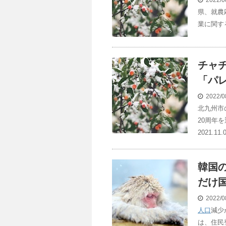
2022/0
県、就農
業に関す
チャ
「パレ
2022/0
北九州市
20周年
2021.11.
韓国
だけ国
2022/0
人口
減少
は、住民