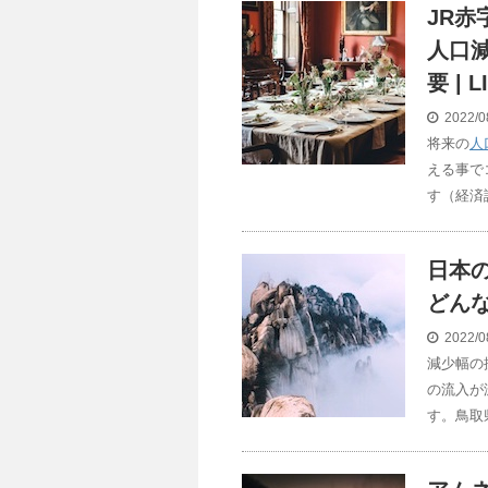
JR
人口
要 | L
2022/0
将来の
人
える事で
す（経済
日本
どんな
2022/0
減少幅の
の流入が
す。鳥取