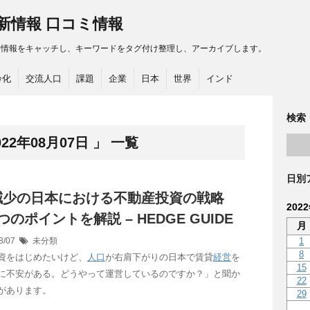
最新情報 口コミ情報
る情報をキャッチし、キーワードをタグ付け整理し、アーカイブします。
齢化
交流人口
課題
企業
日本
世界
インド
検索
2年08月07日 」 一覧
日別
減少の日本における不動産投資の戦略
202
つのポイントを解説 – HEDGE GUIDE
月
8/07
未分類
1
8
資をはじめたいけど、
人口
が右肩下がりの日本で賃貸
経営
を
15
に不安がある。どうやって運営しているのですか？」と聞か
22
があります。
29