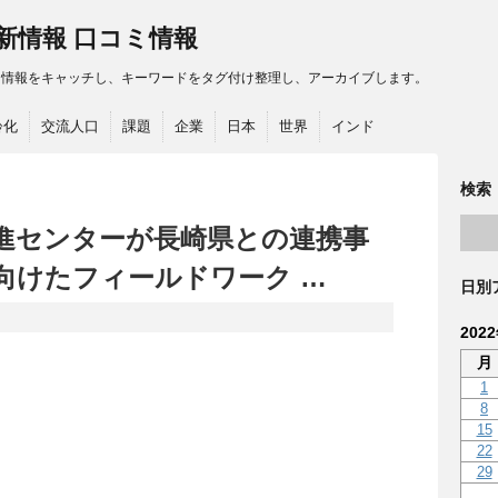
最新情報 口コミ情報
る情報をキャッチし、キーワードをタグ付け整理し、アーカイブします。
齢化
交流人口
課題
企業
日本
世界
インド
検索
進センターが長崎県との連携事
向けたフィールドワーク …
日別
202
月
1
8
15
22
29