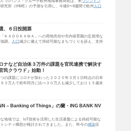
O）のハンス・クルーゲ欧州地域事務局長は、米
ワシントン
研究所（IHME）の予測を引用し、今後6〜8週間で欧州
人口
選、６日投開票
手「ＫＡＤＯＫＡＷＡ」への用地売却や市内保育園の定員増な
を強調。
人口
減少に備えて持続可能なまちづくりを訴え、支持
ロナなど自治体３万件の課題を官民連携で解決す
官民クラウド」始動！
３つの課題にコロナが加わった２０２０年３月１日時点の日本
５９３万人で前年同月に比べ３０万人も減少しており１５歳未
– Banking of Things」の蘭・ING BANK NV
な地域では、IoT技術を活用した生活基盤による持続可能な
ートシティ構想が検討されてきました。また、昨今の
感染
症