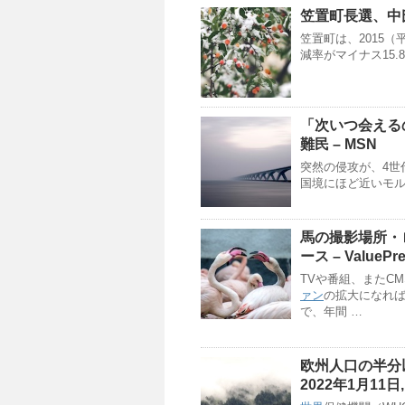
笠置町長選、中
笠置町は、2015
減率がマイナス15.
「次いつ会える
難民 – MSN
突然の侵攻が、4世
国境にほど近いモ
馬の撮影場所・
ース – ValuePre
TVや番組、またC
ァン
の拡大になれ
で、年間 …
欧州
人口
の半分
2022年1月11日,