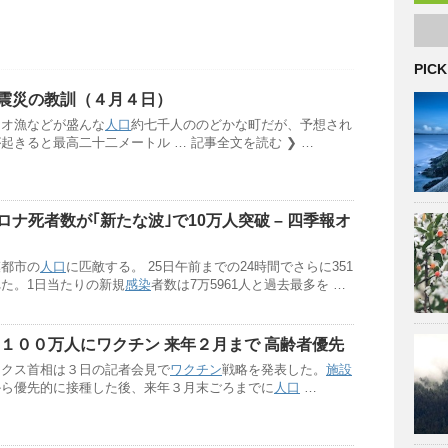
PICK
震災の教訓（４月４日）
ツオ漁などが盛んな
人口
約七千人ののどかな町だが、予想され
起きると最高二十二メートル … 記事全文を読む ❯ …
ナ死者数が｢新たな波｣で10万人突破 – 四季報オ
模都市の
人口
に匹敵する。 25日午前までの24時間でさらに351
た。1日当たりの新規
感染
者数は7万5961人と過去最多を …
、１００万人にワクチン 来年２月まで 高齢者優先
ックス首相は３日の記者会見で
ワクチン
戦略を発表した。
施設
から優先的に接種した後、来年３月末ごろまでに
人口
…