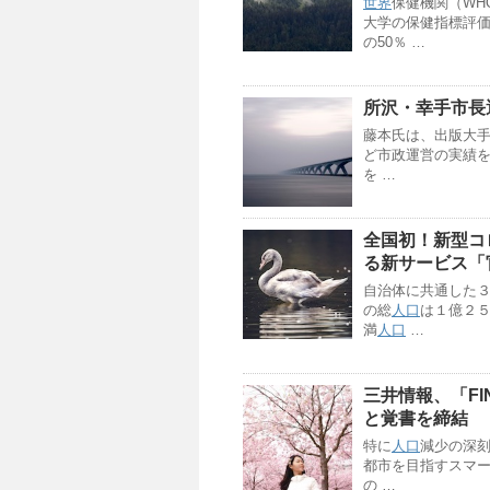
世界
保健機関（WH
大学の保健指標評価
の50％ …
所沢・幸手市長
藤本氏は、出版大
ど市政運営の実績
を …
全国初！新型コ
る新サービス「
自治体に共通した
の総
人口
は１億２
満
人口
…
三井情報、「FINN 
と覚書を締結
特に
人口
減少の深刻
都市を目指すスマ
の …