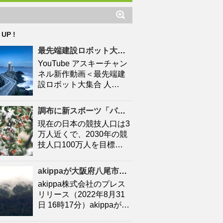
 UP !
最先端建設ロボット大集合
人口
減少時代の建設現場を救え
YouTube アスキーチャン
ネル新作動画＜最先端建
設ロボット大集合 人…
調布に新スポーツ「パデル」施設 「キャプテン翼」高橋陽一さん手がける – 調布経済新聞
現在の日本の競技人口は3
万人近くで、2030年の競
技人口100万人を目標…
akippaが大阪府八尾市と連携協定を締結！駐車場シェアを活かしたにぎわいの創出と関係
akippa株式会社のプレス
リリース（2022年8月31
日 16時17分）akippaが…