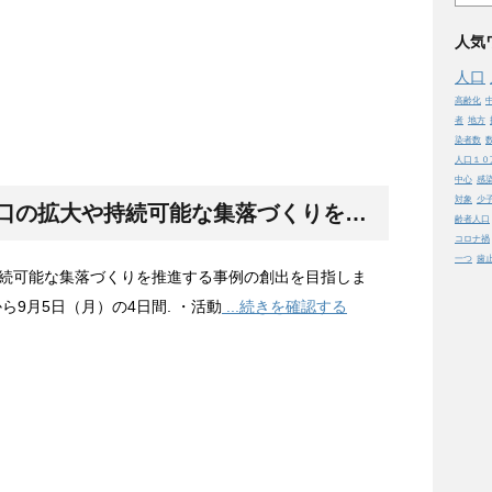
人気
人口
高齢化
者
地方
染者数
人口１０
中心
感
対象
少
口
の拡大や持続可能な集落づくりを推進する事例の創出を目指します。 ・日程. 2022年9月2日（金）から9月5日（月）の4日間. ・活動
齢者人口
コロナ禍
一つ
歯
続可能な集落づくりを推進する事例の創出を目指しま
から9月5日（月）の4日間. ・活動
...続きを確認する