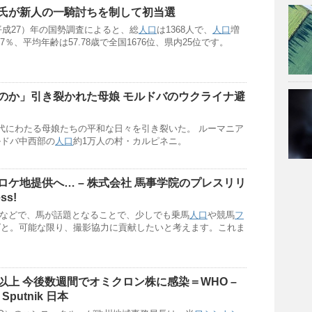
氏が新人の一騎討ちを制して初当選
（平成27）年の国勢調査によると、総
人口
は1368人で、
人口
増
87％、平均年齢は57.78歳で全国1676位、県内25位です。
のか」引き裂かれた母娘 モルドバのウクライナ避
代にわたる母娘たちの平和な日々を引き裂いた。 ルーマニア
ルドバ中西部の
人口
約1万人の村・カルピネニ。
ロケ地提供へ… – 株式会社 馬事学院のプレスリリ
ss!
Mなどで、馬が話題となることで、少しでも乗馬
人口
や競馬
フ
ばと。可能な限り、撮影協力に貢献したいと考えます。これま
以上 今後数週間でオミクロン株に感染＝WHO –
 Sputnik 日本