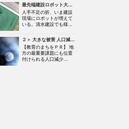
最先端建設ロボット大集合
人口
減少時代の建設現場を救
人手不足の折、いま建設
現場にロボットが増えて
いる。清水建設でも様…
２＞ 大きな被害
人口
減に拍車 「教育のまち」で移住促進｜特集 – 苫小牧民報
【教育のまちをＰＲ】 地
方の最重要課題にも位置
付けられる人口減少…