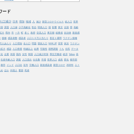
ワード
人口減少
日本
増加
地域
人
減少
新型コロナウイルス
総人口
世界
中国
課題
人口減
少子高齢化
割合
関係人口
国
影響
東京
全国
県
高齢
拡大
県内
市
一方
町
多く
政府
交流人口
東京都
総務省
自治体
新規感
数
接種
感染者数
感染者
人口１０万人当たり
直近１週間
ワクチン接種
万人あたり
人口増加
全人口
問題
競技人口
NHK.JP
背景
状況
ワクチン
染拡大
感染
人口密度
65歳以上
結果
可能性
国勢調査
うち
住民
データ
子化
企業
米国
国内
女性
韓国
人口減少対策
厚生労働省
経済
Yahoo
高
生産年齢人口
調査
人口流出
出生数
市場
世界人口
成長
変化
都市部
都市
インド
人口比
近年
労働人口
新規感染者
新型コロナ
2020年
人々
止め
ほか
外国人
要因
死者