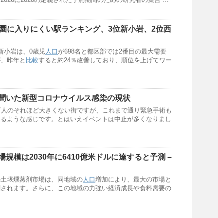
育園に入りにくい駅ランキング、3位新小岩、2位西
新小岩は、0歳児
人口
が698名と都区部では2番目の最大需要
が、昨年と
比較
すると約24％改善しており、順位を上げてワー
聞いた新型コロナウイルス感染の現状
0万人のそれほど大きくない街ですが、これまで通り緊急手術も
いるような感じです。とはいえイベントは中止が多くなりまし
規模は2030年に6410億米ドルに達すると予測 –
の土壌燻蒸剤市場は、同地域の
人口
増加により、最大の市場と
測されます。さらに、この地域の力強い経済成長や食料需要の