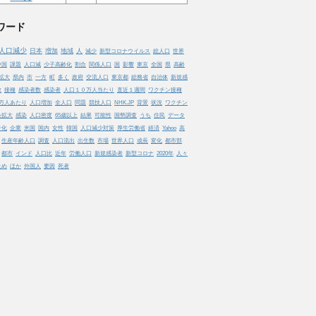
ワード
人口減少
日本
増加
地域
人
減少
新型コロナウイルス
総人口
世界
中国
課題
人口減
少子高齢化
割合
関係人口
国
影響
東京
全国
県
高齢
拡大
県内
市
一方
町
多く
政府
交流人口
東京都
総務省
自治体
新規感
数
接種
感染者数
感染者
人口１０万人当たり
直近１週間
ワクチン接種
万人あたり
人口増加
全人口
問題
競技人口
NHK.JP
背景
状況
ワクチン
染拡大
感染
人口密度
65歳以上
結果
可能性
国勢調査
うち
住民
データ
子化
企業
米国
国内
女性
韓国
人口減少対策
厚生労働省
経済
Yahoo
高
生産年齢人口
調査
人口流出
出生数
市場
世界人口
成長
変化
都市部
都市
インド
人口比
近年
労働人口
新規感染者
新型コロナ
2020年
人々
止め
ほか
外国人
要因
死者