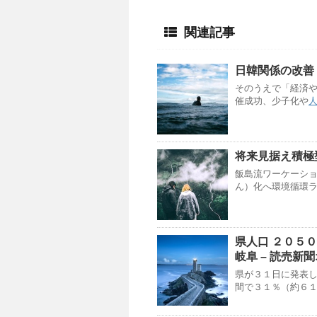
関連記事
日韓関係の改善
そのうえで「経済
催成功、少子化や
将来見据え積極
飯島流ワーケーシ
ん）化へ環境循環
県
人口
２０５０年
岐阜 – 読売新
県が３１日に発表
間で３１％（約６