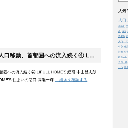
人気
人口
高齢化
者
地方
染者数
人口１０
中心
感
対象
少
人口
移動、首都圏への流入続く④ LIFULL HOME'S 総研 中山登志朗・副所長 チーフアナリスト LIFULL HOME'S 住まいの窓口 高瀬一輝.
齢者人口
コロナ禍
一つ
歯
圏への流入続く④ LIFULL HOME'S 総研 中山登志朗・
OME'S 住まいの窓口 高瀬一輝.
...続きを確認する