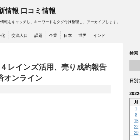
最新情報 口コミ情報
る情報をキャッチし、キーワードをタグ付け整理し、アーカイブします。
齢化
交流人口
課題
企業
日本
世界
インド
検索
 ４レインズ活用、売り成約報告
経済オンライン
日別
202
月
1
8
15
22
29