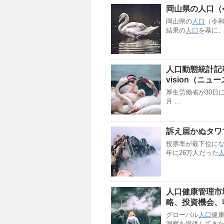
岡山県の
人口
（
岡山県の
人口
（令和
結果の
人口
を基に
人口
動態統計記事
vision（ニ
厚生労働省が30日
月 …
訴え届かぬタワ
投票率が最下位に
年に26万人だった
人口
健康管理市
略、投資機会、
グローバル
人口
健
洞察を提供してきた2