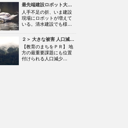
最先端建設ロボット大集合
人口
減少時代の建設現場を救
人手不足の折、いま建設
現場にロボットが増えて
いる。清水建設でも様…
２＞ 大きな被害
人口
減に拍車 「教育のまち」で移住促進｜特集 – 苫小牧民報
【教育のまちをＰＲ】 地
方の最重要課題にも位置
付けられる人口減少…