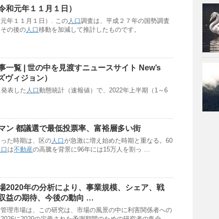
令和元年１１月１日）
元年１１月１日）. この
人口
調査は、平成２７年の国勢調査
、その後の
人口
移動を加減して推計したものです。
一覧 | 世の中を見渡すニュースサイト New’s
ューズヴィジョン）
に発表した
人口
動態統計（速報値）で、2022年上半期（1～6
マン 都議選で最低投票率、富裕層多い街
なった時期は、区の
人口
が急激に増え始めた時期と重なる。60
人口
は
不動産
の高騰を背景に96年には15万人を割っ …
場2020年の分析により、事業規模、シェア、戦
収益の期待、今後の動向 …
康管理市場は、この研究は、市場の風景の中に利害関係者への
026に2020の定義された予測期間のための研究者の集合 …