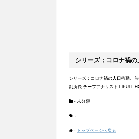
シリーズ；コロナ禍の
シリーズ；コロナ禍の
人口
移動、首都
副所長 チーフアナリスト LIFULL H
- 未分類
-
-
トップページへ戻る