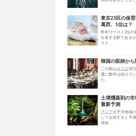
東京23区の保
葛西、1位は？
昨年ワースト2位の
を有する駅である
スト …
韓国の医師から
この郡山は
人口
3
週に数件は続けて
た。
土壌燻蒸剤の市場
最新予測
アジア
太平洋地域
して台頭すると予
増加 …