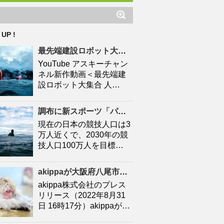
 UP !
最先端建設ロボット大集合
人口
減少時代の建設現場を救え
YouTube アスキーチャン
ネル新作動画＜最先端建
設ロボット大集合 人…
調布に新スポーツ「パデル」施設 「キャプテン翼」高橋陽一さん手がける – 調布経済新聞
現在の日本の競技人口は3
万人近くで、2030年の競
技人口100万人を目標…
akippaが大阪府八尾市と連携協定を締結！駐車場シェアを活かしたにぎわいの創出と関係
akippa株式会社のプレス
リリース（2022年8月31
日 16時17分）akippaが…