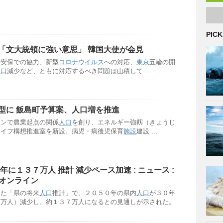
PICK
「文大統領に強い意思」 韓国大使が会見
や安保での協力、新型
コロナウイルス
への対応、
東京
五輪の開
人口
減少など、ともに対応するべき問題は山積して …
型に 飯島町予算案、
人口
増を推進
ョンで農業起点の関係
人口
を創り、エネルギー強靱（きょうじ
ライフ構想推進室を新設。病児・病後児保育
施設
建設 …
に１３７万人 推計 減少ペース加速 : ニュース :
聞オンライン
した「県の将来
人口
推計」で、２０５０年の県内
人口
が３０年
１万人）減少し、約１３７万人になるとの見通しが示された。