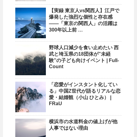
【実録 東京人vs関西人】江戸で
爆発した強烈な個性と存在感
――「東京の関西人」の活躍は
300年以上前 …
野球
人口
減少を食い止めたい 西
武と埼玉県の18団体が”未経
験”の子ども向けイベント | Full-
Count
「恋愛がインスタント化してい
る」中国Z世代が語るリアルな恋
愛・結婚観（小山 ひとみ） |
FRaU
横浜市の水道料金の値上げが他
人事ではない理由