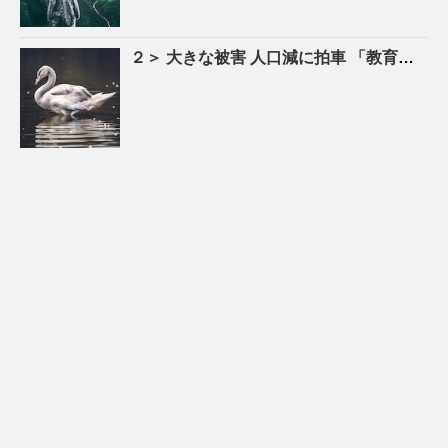
２＞ 大きな被害
人口
減に拍車 「教育のまち」で移住促進｜特集 – 苫小牧民報