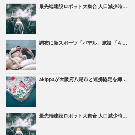
最先端建設ロボット大集合
人口
減少時代の建設現場を救え! – ASCII.jp
調布に新スポーツ「パデル」施設 「キャプテン翼」高橋陽一さん手がける – 調布経済新聞
akippaが大阪府八尾市と連携協定を締結！駐車場シェアを活かしたにぎわいの創出と関係
最先端建設ロボット大集合
人口
減少時代の建設現場を救え！ – YouTube