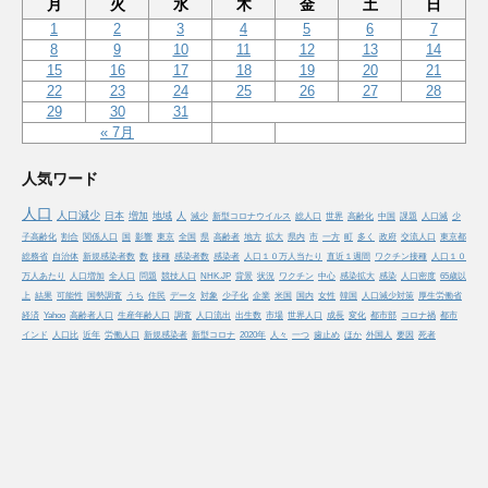
月
火
水
木
金
土
日
1
2
3
4
5
6
7
8
9
10
11
12
13
14
15
16
17
18
19
20
21
22
23
24
25
26
27
28
29
30
31
« 7月
人気ワード
人口
人口減少
日本
増加
地域
人
減少
新型コロナウイルス
総人口
世界
高齢化
中国
課題
人口減
少
子高齢化
割合
関係人口
国
影響
東京
全国
県
高齢者
地方
拡大
県内
市
一方
町
多く
政府
交流人口
東京都
総務省
自治体
新規感染者数
数
接種
感染者数
感染者
人口１０万人当たり
直近１週間
ワクチン接種
人口１０
万人あたり
人口増加
全人口
問題
競技人口
NHK.JP
背景
状況
ワクチン
中心
感染拡大
感染
人口密度
65歳以
上
結果
可能性
国勢調査
うち
住民
データ
対象
少子化
企業
米国
国内
女性
韓国
人口減少対策
厚生労働省
経済
Yahoo
高齢者人口
生産年齢人口
調査
人口流出
出生数
市場
世界人口
成長
変化
都市部
コロナ禍
都市
インド
人口比
近年
労働人口
新規感染者
新型コロナ
2020年
人々
一つ
歯止め
ほか
外国人
要因
死者