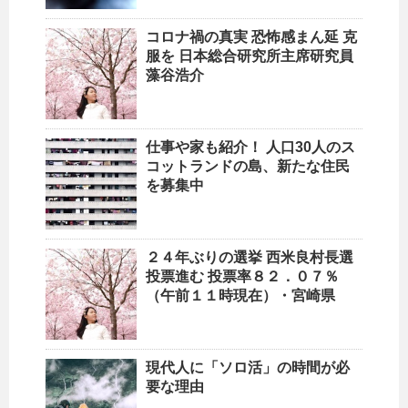
コロナ禍の真実 恐怖感まん延 克
服を 日本総合研究所主席研究員
藻谷浩介
仕事や家も紹介！
人口
30人のス
コットランドの島、新たな住民
を募集中
２４年ぶりの選挙 西米良村長選
投票進む 投票率８２．０７％
（午前１１時現在）・宮崎県
現代人に「ソロ活」の時間が必
要な理由