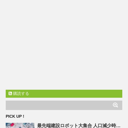
購読する
PICK UP !
最先端建設ロボット大集合
人口
減少時代の建設現場を救え! – ASCII.jp