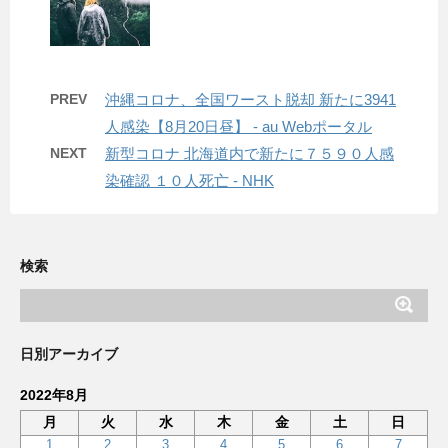
PREV
沖縄コロナ、全国ワースト脱却 新たに3941
人感染【8月20日昼】 - au Webポータル
NEXT
新型コロナ 北海道内で新たに７５９０人感
染確認 １０人死亡 - NHK
検索
日別アーカイブ
2022年8月
月
火
水
木
金
土
日
1
2
3
4
5
6
7