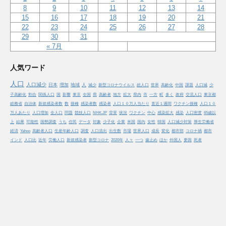
8
9
10
11
12
13
14
15
16
17
18
19
20
21
22
23
24
25
26
27
28
29
30
31
« 7月
人気ワード
人口
人口減少
日本
増加
地域
人
減少
新型コロナウイルス
総人口
世界
高齢化
中国
課題
人口減
少
子高齢化
割合
関係人口
国
影響
東京
全国
県
高齢者
地方
拡大
県内
市
一方
町
多く
政府
交流人口
東京都
総務省
自治体
新規感染者数
数
接種
感染者数
感染者
人口１０万人当たり
直近１週間
ワクチン接種
人口１０
万人あたり
人口増加
全人口
問題
競技人口
NHK.JP
背景
状況
ワクチン
中心
感染拡大
感染
人口密度
65歳以
上
結果
可能性
国勢調査
うち
住民
データ
対象
少子化
企業
米国
国内
女性
韓国
人口減少対策
厚生労働省
経済
Yahoo
高齢者人口
生産年齢人口
調査
人口流出
出生数
市場
世界人口
成長
変化
都市部
コロナ禍
都市
インド
人口比
近年
労働人口
新規感染者
新型コロナ
2020年
人々
一つ
歯止め
ほか
外国人
要因
死者