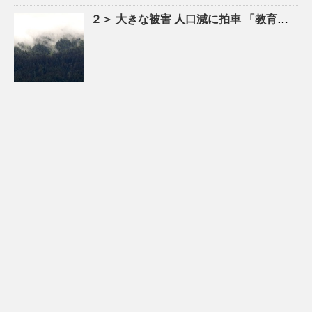
２＞ 大きな被害
人口
減に拍車 「教育のまち」で移住促進｜特集 – 苫小牧民報