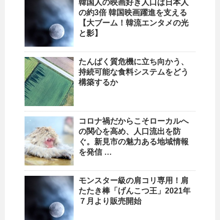
韓国人の映画好き
人口
は日本人
の約3倍 韓国映画躍進を支える
【大ブーム！韓流エンタメの光
と影】
たんぱく質危機に立ち向かう、
持続可能な食料システムをどう
構築するか
コロナ禍だからこそローカルへ
の関心を高め、
人口
流出を防
ぐ。新見市の魅力ある地域情報
を発信 …
モンスター級の肩コリ専用！肩
たたき棒「げんこつ王」2021年
７月より販売開始