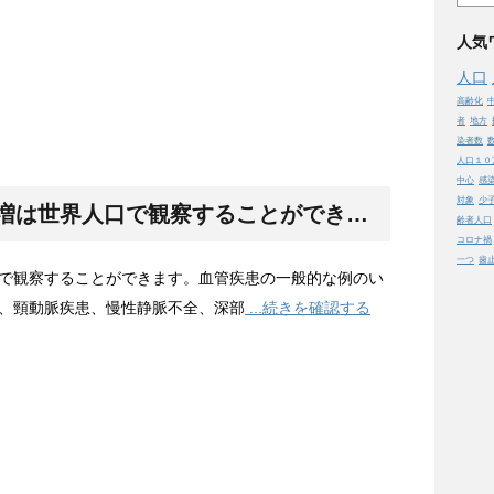
人気
人口
高齢化
者
地方
染者数
人口１０
中心
感
対象
少
増は世界
人口
で観察することができます。血管疾患の一般的な例のいくつかは、末梢血管および動脈疾患、頸動脈疾患、慢性静脈不全、深部
齢者人口
コロナ禍
一つ
歯
で観察することができます。血管疾患の一般的な例のい
、頸動脈疾患、慢性静脈不全、深部
...続きを確認する