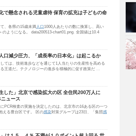
化で懸念される児童虐待 保育の拡充は子どもの命
て、各県の15歳未満
人口
1000人あたりの数に換算し、高い
になる。 data200513-chart01.png. 全国値は10.4
人口
減少圧力、「成長率の日本化」は起こるか
しては、技術進歩などを通じて1人当たりの生産性を高める
る王道だ。テクノロジーの進歩を積極的に促す政策だ …
生した」北京で感染拡大の区 全住民200万人に
SBニュース
にPCR検査の実施を決定したのは、北京市の16ある区の一つ
抱える豊台区です。 区の
感染
対策グループは23日、「集団
感
足」は１５．４％ 不満が１０ポイント超上回る 世