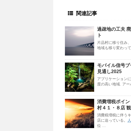
関連記事
過疎地の工夫 廃
ト
片品村に移り住み、
地域も移り変わっ
モバイル信号ブ
見通し2025
アプリケーション
度の高い地域. アー
消費増税ポイン
村４１・８店 
消費税増税に伴う
店に迫っている。
位 …