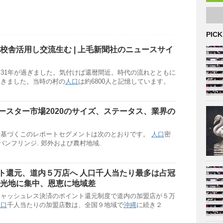
PICK
校舎活用し交流生む | 上毛新聞社のニュースサイ
31年が過ぎました。気付けば還暦間近。時代の流れとともに
てきました。当時の村の
人口
は約6800人と記憶しています。
ースター市場2020のサイズ、ステータス、業界の
に基づくこのレポートセグメントは次のとおりです。
人口
密
バンフリンジ. 郊外および農村地域.
ト還元、道内５万店へ
人口
千人当たり最多は占冠
観光地に集中、恩恵に地域差
キャッシュレス決済のポイント還元制度で道内の加盟店が５万
人口
千人当たりの加盟店数は、全国９地域で
沖縄
に続き２