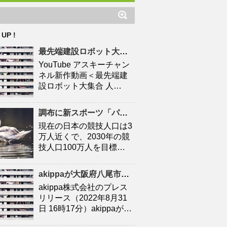
 UP !
最先端建設ロボット大集合
人口
減少時代の建設現場を救え
YouTube アスキーチャン
ネル新作動画＜最先端建
設ロボット大集合 人…
調布に新スポーツ「パデル」施設 「キャプテン翼」高橋陽一さん手がける – 調布経済新聞
現在の日本の競技人口は3
万人近くで、2030年の競
技人口100万人を目標…
akippaが大阪府八尾市と連携協定を締結！駐車場シェアを活かしたにぎわいの創出と関係
akippa株式会社のプレス
リリース（2022年8月31
日 16時17分）akippaが…