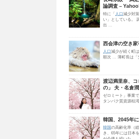
論調査 – Yaho
特に「
人口
減少対
い」としている。 
出 …
西会津の空き家
人口
減少が続く町
順次 … 薄町長は「
渡辺満里奈、コ
の」 夫・名倉
ゼロミート」事業
タンパク質資源枯渇
韓国、2045年
韓国
の高齢化率（
き、65年には日本
が今後も続いた …