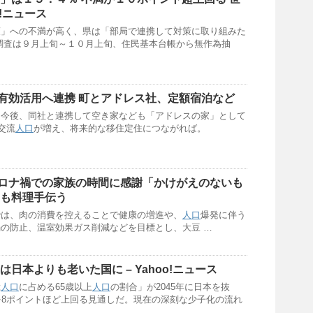
o!ニュース
策」への不満が高く、県は「部局で連携して対策に取り組みた
調査は９月上旬～１０月上旬、住民基本台帳から無作為抽
有効活用へ連携 町とアドレス社、定額宿泊など
は今後、同社と連携して空き家なども「アドレスの家」として
交流
人口
が増え、将来的な移住定住につながれば。
ロナ禍での家族の時間に感謝「かけがえのないも
潤も料理手伝う
では、肉の消費を控えることで健康の増進や、
人口
爆発に伴う
の防止、温室効果ガス削減などを目標とし、大豆 …
には日本よりも老いた国に – Yahoo!ニュース
総
人口
に占める65歳以上
人口
の割合」が2045年に日本を抜
を8ポイントほど上回る見通しだ。現在の深刻な少子化の流れ