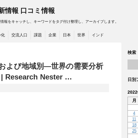
最新情報 口コミ情報
る情報をキャッチし、キーワードをタグ付け整理し、アーカイブします。
齢化
交流人口
課題
企業
日本
世界
インド
検索
および地域別―世界の需要分析
esearch Nester …
日別
202
月
4
11
18
25