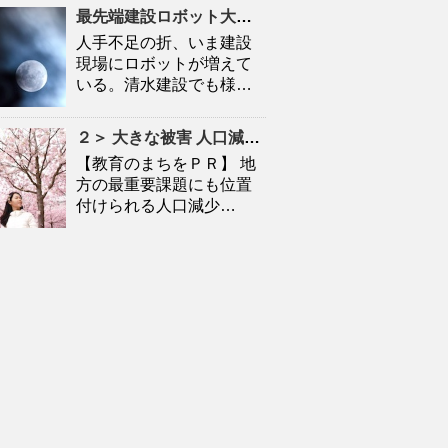
最先端建設ロボット大集合
人口
減少時代の建設現場を救
人手不足の折、いま建設
現場にロボットが増えて
いる。清水建設でも様…
２＞ 大きな被害
人口
減に拍車 「教育のまち」で移住促進｜特集 – 苫小牧民報
【教育のまちをＰＲ】 地
方の最重要課題にも位置
付けられる人口減少…