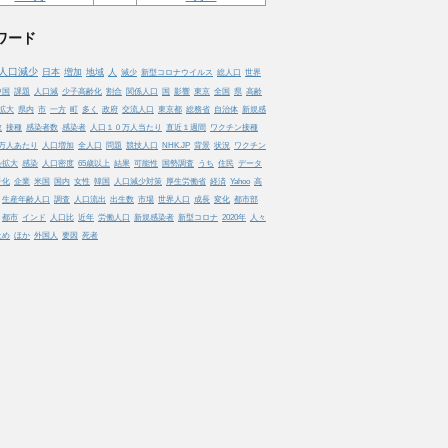
ワード
人口減少
日本
増加
地域
人
減少
新型コロナウイルス
総人口
世界
中国
課題
人口減
少子高齢化
割合
関係人口
国
影響
東京
全国
県
高齢
拡大
県内
市
一方
町
多く
政府
交流人口
東京都
総務省
自治体
新規感
数
接種
感染者数
感染者
人口１０万人当たり
直近１週間
ワクチン接種
万人あたり
人口増加
全人口
問題
競技人口
NHK.JP
背景
状況
ワクチン
染拡大
感染
人口密度
65歳以上
結果
可能性
国勢調査
うち
住民
データ
子化
企業
米国
国内
女性
韓国
人口減少対策
厚生労働省
経済
Yahoo
高
生産年齢人口
調査
人口流出
出生数
市場
世界人口
成長
変化
都市部
都市
インド
人口比
近年
労働人口
新規感染者
新型コロナ
2020年
人々
止め
ほか
外国人
要因
死者