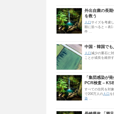
外出自粛の長期
を救う
人口
サイズを考慮し
順に並べると＜表1＞のよう
件 …
中国・韓国でも
人口
減少の重石に対
ことが成長を維持す
「集団感染が発
PCR検査 – K
すべての住民を対象
で200万人の
人口
を
染
…
長崎県政 「満