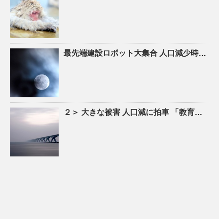
最先端建設ロボット大集合
人口
減少時代の建設現場を救え！ – YouTube
２＞ 大きな被害
人口
減に拍車 「教育のまち」で移住促進｜特集 – 苫小牧民報