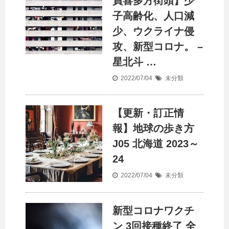
員喜多方街頭】少
子高齢化、
人口
減
少、ウクライナ侵
攻、新型コロナ。 –
星北斗 …
2022/07/04
未分類
【更新・訂正情
報】地球の歩き方
J05 北海道 2023～
24
2022/07/04
未分類
新型コロナワクチ
ン 3回接種終了 全