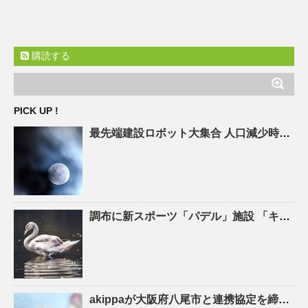
購読する
PICK UP !
最先端建設ロボット大集合
人口
減少時代の建設現場を救え! – ASCII.jp
調布に新スポーツ「パデル」施設 「キャプテン翼」高橋陽一さん手がける – 調布経済新聞
akippaが大阪府八尾市と連携協定を締結！駐車場シェアを活かしたにぎわいの創出と関係