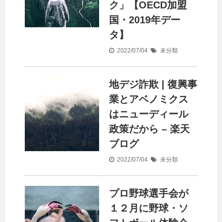
ク」【OECD加盟
国・2019年デー
タ】
2022/07/04
未分類
地デジ詐欺 | 復興事
業とアベノミクス
はニューディール
政策だから – 楽天
ブログ
2022/07/04
未分類
プロ野球選手会が
１２月に野球・ソ