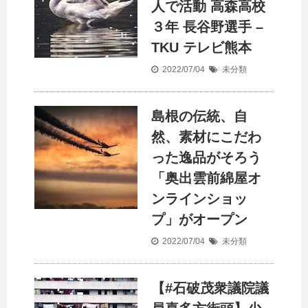
人で活動 高森高校
３年 長谷野選手 –
TKU テレビ熊本
2022/07/04
未分類
島根の伝統、自
然、素材にこだわ
った逸品がそろう
「奥出雲前綿屋オ
ンラインショッ
プ」がオープン
2022/07/04
未分類
【#石破茂衆議院議