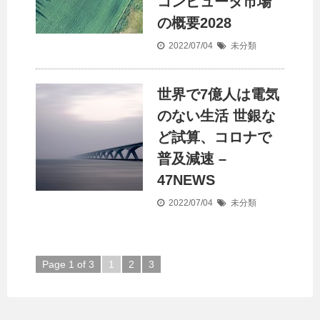
コンピュータ市場
の概要2028
2022/07/04
未分類
世界で7億人は電気
のない生活 世銀な
ど試算、コロナで
普及減速 –
47NEWS
2022/07/04
未分類
Page 1 of 3
1
2
3