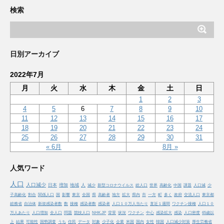
検索
日別アーカイブ
2022年7月
月
火
水
木
金
土
日
1
2
3
4
5
6
7
8
9
10
11
12
13
14
15
16
17
18
19
20
21
22
23
24
25
26
27
28
29
30
31
« 6月
8月 »
人気ワード
人口
人口減少
日本
増加
地域
人
減少
新型コロナウイルス
総人口
世界
高齢化
中国
課題
人口減
少
子高齢化
割合
関係人口
国
影響
東京
全国
県
高齢者
地方
拡大
県内
市
一方
町
多く
政府
交流人口
東京都
総務省
自治体
新規感染者数
数
接種
感染者数
感染者
人口１０万人当たり
直近１週間
ワクチン接種
人口１０
万人あたり
人口増加
全人口
問題
競技人口
NHK.JP
背景
状況
ワクチン
中心
感染拡大
感染
人口密度
65歳以
上
結果
可能性
国勢調査
うち
住民
データ
対象
少子化
企業
米国
国内
女性
韓国
人口減少対策
厚生労働省