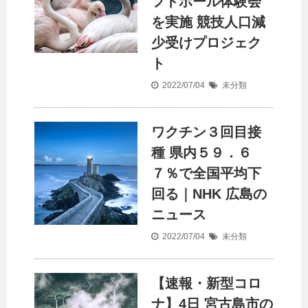
フトボール体験会
を実施 競技
人口
減
少受けプロジェク
ト
2022/07/04
未分類
ワクチン３回目接
種 県内５９．６
７％で全国平均下
回る｜NHK 広島の
ニュース
2022/07/04
未分類
【速報・新型コロ
ナ】4日 宮古島市の