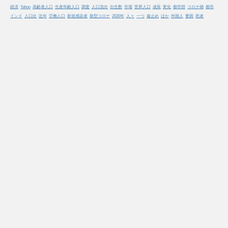
経済
Yahoo
高齢者人口
生産年齢人口
調査
人口流出
出生数
市場
世界人口
成長
変化
都市部
コロナ禍
都市
インド
人口比
近年
労働人口
新規感染者
新型コロナ
2020年
人々
一つ
歯止め
ほか
外国人
要因
死者