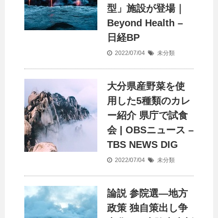
型」施設が登場｜
Beyond Health –
日経BP
2022/07/04
未分類
大分県産野菜を使
用した5種類のカレ
ー紹介 県庁で試食
会 | OBSニュース –
TBS NEWS DIG
2022/07/04
未分類
論説 参院選―地方
政策 独自策出し争