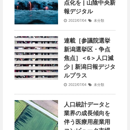
点化を | 山陰中央新
報デジタル
2022/07/04
未分類
連載［参議院選挙
新潟選挙区・争点
焦点］＜6＞
人口
減
少 | 新潟日報デジタ
ルプラス
2022/07/04
未分類
人口
統計データと
業界の成長傾向を
伴う医療用産業用