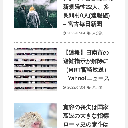
新規陽性22人、多
良間村0人(速報値)
– 宮古毎日新聞
2022/07/04
未分類
【速報】日南市の
避難指示が解除に
（MRT宮崎放送）
– Yahoo!ニュース
2022/07/04
未分類
寛容の喪失は国家
衰退の大きな指標
ローマ史の泰斗は