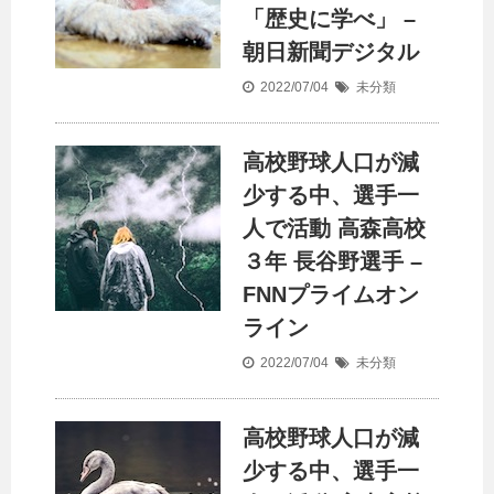
「歴史に学べ」 –
朝日新聞デジタル
2022/07/04
未分類
高校野球
人口
が減
少する中、選手一
人で活動 高森高校
３年 長谷野選手 –
FNNプライムオン
ライン
2022/07/04
未分類
高校野球
人口
が減
少する中、選手一