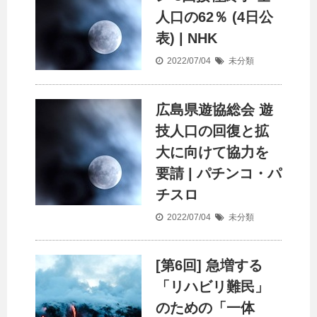
人口
の62％ (4日公
表) | NHK
2022/07/04
未分類
広島県遊協総会 遊
技
人口
の回復と拡
大に向けて協力を
要請 | パチンコ・パ
チスロ
2022/07/04
未分類
[第6回] 急増する
「リハビリ難民」
のための「一体