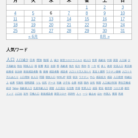
月
火
水
木
金
土
日
1
2
3
4
5
6
7
8
9
10
11
12
13
14
15
16
17
18
19
20
21
22
23
24
25
26
27
28
29
30
31
« 6月
8月 »
人気ワード
人口
人口減少
日本
増加
地域
人
減少
新型コロナウイルス
総人口
世界
高齢化
中国
課題
人口減
少
子高齢化
割合
関係人口
国
影響
東京
全国
県
高齢者
地方
拡大
県内
市
一方
町
多く
政府
交流人口
東京都
総務省
自治体
新規感染者数
数
接種
感染者数
感染者
人口１０万人当たり
直近１週間
ワクチン接種
人口１０
万人あたり
人口増加
全人口
問題
競技人口
NHK.JP
背景
状況
ワクチン
中心
感染拡大
感染
人口密度
65歳以
上
結果
可能性
国勢調査
うち
住民
データ
対象
少子化
企業
米国
国内
女性
韓国
人口減少対策
厚生労働省
経済
Yahoo
高齢者人口
生産年齢人口
調査
人口流出
出生数
市場
世界人口
成長
変化
都市部
コロナ禍
都市
インド
人口比
近年
労働人口
新規感染者
新型コロナ
2020年
人々
一つ
歯止め
ほか
外国人
要因
死者