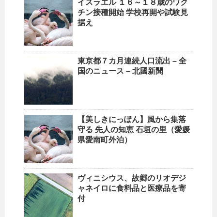
イスラエル １６～１８歳のワク
チン接種開始 学校再開や試験見
据え
東京都７カ月連続
人口
流出 – 全
国のニュース – 北國新聞
【美しきにっぽん】風から集落
守る 先人の知恵 石垣の里（愛媛
県愛南町外泊）
ヴィニシウス、故郷のリオデジ
ャネイロに食料品と医療品を寄
付