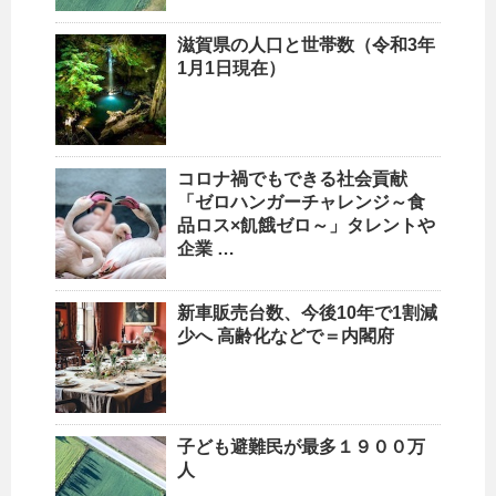
滋賀県の
人口
と世帯数（令和3年
1月1日現在）
コロナ禍でもできる社会貢献
「ゼロハンガーチャレンジ～食
品ロス×飢餓ゼロ～」タレントや
企業 …
新車販売台数、今後10年で1割減
少へ 高齢化などで＝内閣府
子ども避難民が最多１９００万
人