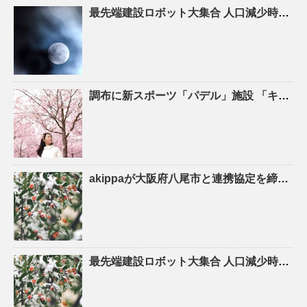
最先端建設ロボット大集合
人口
減少時代の建設現場を救え! – ASCII.jp
調布に新スポーツ「パデル」施設 「キャプテン翼」高橋陽一さん手がける – 調布経済新聞
akippaが大阪府八尾市と連携協定を締結！駐車場シェアを活かしたにぎわいの創出と関係
最先端建設ロボット大集合
人口
減少時代の建設現場を救え！ – YouTube