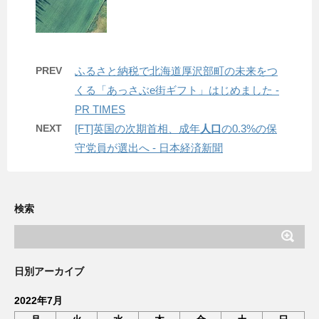
PREV
ふるさと納税で北海道厚沢部町の未来をつ
くる「あっさぶe街ギフト」はじめました -
PR TIMES
NEXT
[FT]英国の次期首相、成年
人口
の0.3%の保
守党員が選出へ - 日本経済新聞
検索
日別アーカイブ
2022年7月