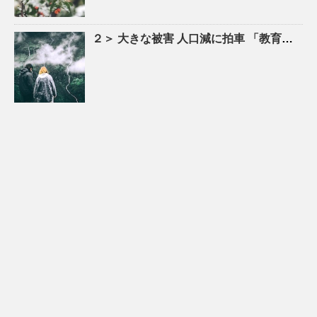
２＞ 大きな被害
人口
減に拍車 「教育のまち」で移住促進｜特集 – 苫小牧民報