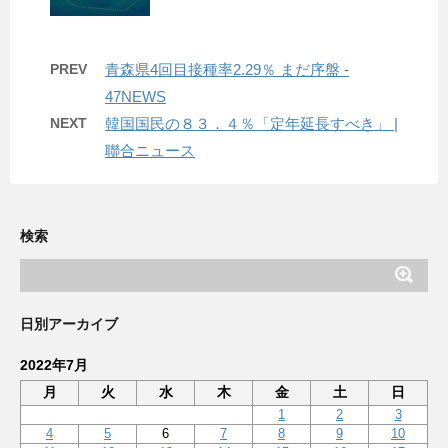
PREV
青森県4回目接種率2.29％ まだ序盤 -
47NEWS
NEXT
韓国国民の８３．４％「定年延長すべき」 |
聯合ニュース
検索
日別アーカイブ
2022年7月
月
火
水
木
金
土
日
1
2
3
4
5
6
7
8
9
10