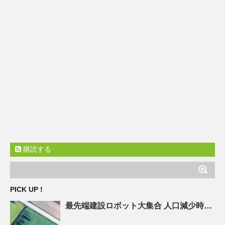
購読する
PICK UP !
最先端建設ロボット大集合
人口
減少時代の建設現場を救え! – ASCII.jp