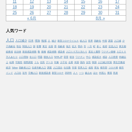
11
12
13
14
15
16
17
18
19
20
21
22
23
24
25
26
27
28
29
30
31
« 6月
8月 »
人気ワード
人口
人口減少
日本
増加
地域
人
減少
新型コロナウイルス
総人口
世界
高齢化
中国
課題
人口減
少
子高齢化
割合
関係人口
国
影響
東京
全国
県
高齢者
地方
拡大
県内
市
一方
町
多く
政府
交流人口
東京都
総務省
自治体
新規感染者数
数
接種
感染者数
感染者
人口１０万人当たり
直近１週間
ワクチン接種
人口１０
万人あたり
人口増加
全人口
問題
競技人口
NHK.JP
背景
状況
ワクチン
中心
感染拡大
感染
人口密度
65歳以
上
結果
可能性
国勢調査
うち
住民
データ
対象
少子化
企業
米国
国内
女性
韓国
人口減少対策
厚生労働省
経済
Yahoo
高齢者人口
生産年齢人口
調査
人口流出
出生数
市場
世界人口
成長
変化
都市部
コロナ禍
都市
インド
人口比
近年
労働人口
新規感染者
新型コロナ
2020年
人々
一つ
歯止め
ほか
外国人
要因
死者