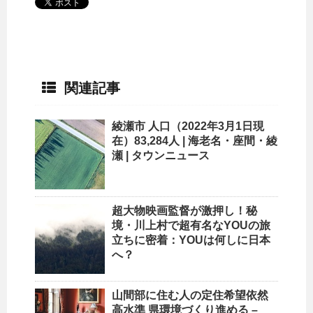
関連記事
綾瀬市
人口
（2022年3月1日現
在）83,284人 | 海老名・座間・綾
瀬 | タウンニュース
超大物映画監督が激押し！秘
境・川上村で超有名なYOUの旅
立ちに密着：YOUは何しに日本
へ？
山間部に住む人の定住希望依然
高水準 県環境づくり進める –