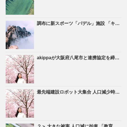
調布に新スポーツ「パデル」施設 「キャプテン翼」高橋陽一さん手がける – 調布経済新聞
akippaが大阪府八尾市と連携協定を締結！駐車場シェアを活かしたにぎわいの創出と関係
最先端建設ロボット大集合
人口
減少時代の建設現場を救え！ – YouTube
２＞ 大きな被害
人口
減に拍車 「教育のまち」で移住促進｜特集 – 苫小牧民報