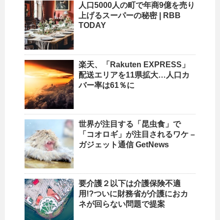
人口
5000人の町で年商9億を売り
上げるスーパーの秘密 | RBB
TODAY
楽天、「Rakuten EXPRESS」
配送エリアを11県拡大…
人口
カ
バー率は61％に
世界が注目する「昆虫食」で
「コオロギ」が注目されるワケ –
ガジェット通信 GetNews
要介護２以下は介護保険不適
用!?ついに財務省が介護におカ
ネが回らない問題で提案