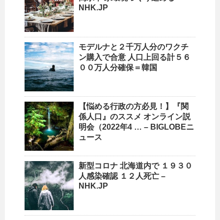
NHK.JP
モデルナと２千万人分のワクチ
ン購入で合意
人口
上回る計５６
００万人分確保＝韓国
【悩める行政の方必見！】『関
係
人口
』のススメ オンライン説
明会（2022年4 … – BIGLOBEニ
ュース
新型コロナ 北海道内で １９３０
人感染確認 １２人死亡 –
NHK.JP