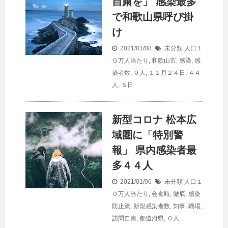
自粛を」 感染最多
で和歌山県呼び掛
け
2021/01/08
未分類
人口１
０万人当たり
,
和歌山市
,
感染
,
感
染者数
,
０人
,
１１月２４日
,
４４
人
,
５日
新型コロナ 松本広
域圏に「特別警
報」 県内感染者最
多４４人
2021/01/06
未分類
人口１
０万人当たり
,
会食時
,
徹底
,
感染
防止策
,
新規感染者数
,
知事
,
職場
,
訪問自粛
,
都道府県
,
０人