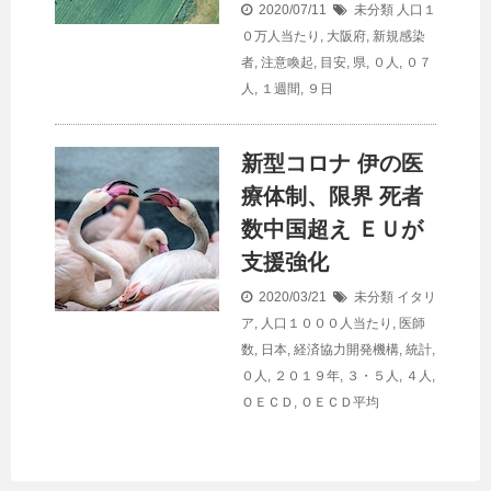
2020/07/11
未分類
人口１
０万人当たり
,
大阪府
,
新規感染
者
,
注意喚起
,
目安
,
県
,
０人
,
０７
人
,
１週間
,
９日
新型コロナ 伊の医
療体制、限界 死者
数中国超え ＥＵが
支援強化
2020/03/21
未分類
イタリ
ア
,
人口１０００人当たり
,
医師
数
,
日本
,
経済協力開発機構
,
統計
,
０人
,
２０１９年
,
３・５人
,
４人
,
ＯＥＣＤ
,
ＯＥＣＤ平均