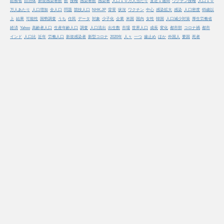
総務省
自治体
新規感染者数
数
接種
感染者数
感染者
人口１０万人当たり
直近１週間
ワクチン接種
人口１０
万人あたり
人口増加
全人口
問題
競技人口
NHK.JP
背景
状況
ワクチン
中心
感染拡大
感染
人口密度
65歳以
上
結果
可能性
国勢調査
うち
住民
データ
対象
少子化
企業
米国
国内
女性
韓国
人口減少対策
厚生労働省
経済
Yahoo
高齢者人口
生産年齢人口
調査
人口流出
出生数
市場
世界人口
成長
変化
都市部
コロナ禍
都市
インド
人口比
近年
労働人口
新規感染者
新型コロナ
2020年
人々
一つ
歯止め
ほか
外国人
要因
死者