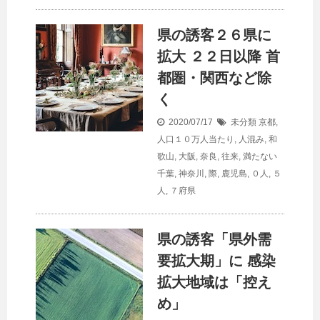
県の誘客２６県に
拡大 ２２日以降 首
都圏・関西など除
く
2020/07/17
未分類
京都
,
人口１０万人当たり
,
人混み
,
和
歌山
,
大阪
,
奈良
,
往来
,
満たない
千葉
,
神奈川
,
際
,
鹿児島
,
０人
,
５
人
,
７府県
県の誘客「県外需
要拡大期」に 感染
拡大地域は「控え
め」