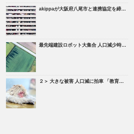
akippaが大阪府八尾市と連携協定を締結！駐車場シェアを活かしたにぎわいの創出と関係
最先端建設ロボット大集合
人口
減少時代の建設現場を救え！ – YouTube
２＞ 大きな被害
人口
減に拍車 「教育のまち」で移住促進｜特集 – 苫小牧民報