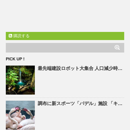
購読する
PICK UP !
最先端建設ロボット大集合
人口
減少時代の建設現場を救え! – ASCII.jp
調布に新スポーツ「パデル」施設 「キャプテン翼」高橋陽一さん手がける – 調布経済新聞