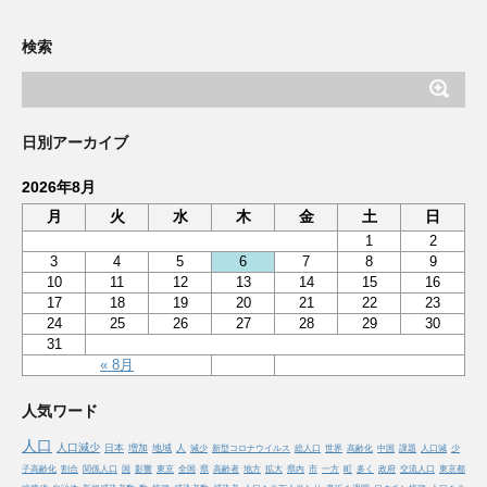
検索
日別アーカイブ
2026年8月
月
火
水
木
金
土
日
1
2
3
4
5
6
7
8
9
10
11
12
13
14
15
16
17
18
19
20
21
22
23
24
25
26
27
28
29
30
31
« 8月
人気ワード
人口
人口減少
日本
増加
地域
人
減少
新型コロナウイルス
総人口
世界
高齢化
中国
課題
人口減
少
子高齢化
割合
関係人口
国
影響
東京
全国
県
高齢者
地方
拡大
県内
市
一方
町
多く
政府
交流人口
東京都