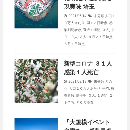
現実味 埼玉
2021/05/14
未分類
人口１
０万人当たり
,
同１３日時点
,
感
染判明者数
,
直近１週間
,
０人
,
２
０・９人
,
３人
,
４月２７日時点
,
５月４日時点
新型コロナ ３１人
感染１人死亡
2021/02/19
未分類
きの
う
,
人口１０万人あたり
,
平均
,
療
養者数
,
陽性率
,
０人
,
１週間
,
２.
９７％
,
ＰＣＲ検査
「大規模イベント