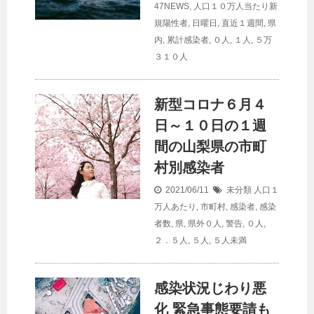
47NEWS
,
人口１０万人当たり新
規陽性者
,
日曜日
,
直近１週間
,
県
内
,
累計感染者
,
０人
,
１人
,
５万
３１０人
新型コロナ６月４
日～１０日の１週
間の山梨県の市町
村別感染者
2021/06/11
未分類
人口１
万人あたり
,
市町村
,
感染者
,
感染
者数
,
県
,
県外０人
,
警告
,
０人
,
２．５人
,
５人
,
５人未満
感染状況じわり悪
化 緊急事態要請も