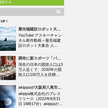
購読する
 UP !
最先端建設ロボット大集合
人口
減少時代の建設現場を救え
YouTube アスキーチャン
ネル新作動画＜最先端建
設ロボット大集合 人…
調布に新スポーツ「パデル」施設 「キャプテン翼」高橋陽一さん手がける – 調布経済新聞
現在の日本の競技人口は3
万人近くで、2030年の競
技人口100万人を目標…
akippaが大阪府八尾市と連携協定を締結！駐車場シェアを活かしたにぎわいの創出と関係
akippa株式会社のプレス
リリース（2022年8月31
日 16時17分）akippaが…