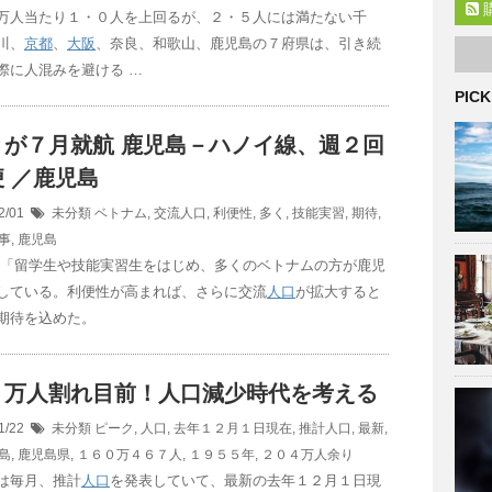
万人当たり１・０人を上回るが、２・５人には満たない千
川、
京都
、
大阪
、奈良、和歌山、鹿児島の７府県は、引き続
際に人混みを避ける …
PICK
Ｃが７月就航 鹿児島－ハノイ線、週２回
 ／鹿児島
2/01
未分類
ベトナム
,
交流人口
,
利便性
,
多く
,
技能実習
,
期待
,
事
,
鹿児島
は「留学生や技能実習生をはじめ、多くのベトナムの方が鹿児
している。利便性が高まれば、さらに交流
人口
が拡大すると
期待を込めた。
０万人割れ目前！
人口
減少時代を考える
1/22
未分類
ピーク
,
人口
,
去年１２月１日現在
,
推計人口
,
最新
,
島
,
鹿児島県
,
１６０万４６７人
,
１９５５年
,
２０４万人余り
は毎月、推計
人口
を発表していて、最新の去年１２月１日現