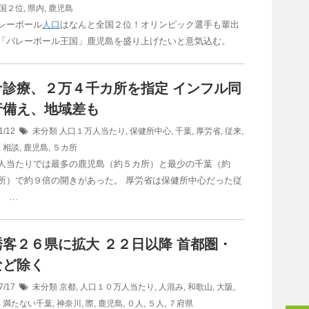
国２位
,
県内
,
鹿児島
レーボール
人口
はなんと全国２位！オリンピック選手も輩出
「バレーボール王国」鹿児島を盛り上げたいと意気込む。
ナ診療、２万４千カ所を指定 インフル同
行備え、地域差も
1/12
未分類
人口１万人当たり
,
保健所中心
,
千葉
,
厚労省
,
従来
,
,
相談
,
鹿児島
,
５カ所
人当たりでは最多の鹿児島（約５カ所）と最少の千葉（約
所）で約９倍の開きがあった。 厚労省は保健所中心だった従
、 …
客２６県に拡大 ２２日以降 首都圏・
など除く
7/17
未分類
京都
,
人口１０万人当たり
,
人混み
,
和歌山
,
大阪
,
,
満たない千葉
,
神奈川
,
際
,
鹿児島
,
０人
,
５人
,
７府県