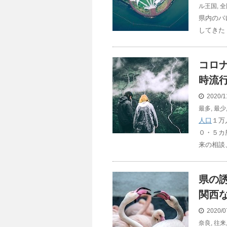
ル王国
,
全
県内のバ
してきた
コロ
時流
2020/1
最多
,
最少
人口
１万
０・５カ
来の相談
県の誘
関西
2020/0
奈良
,
往来