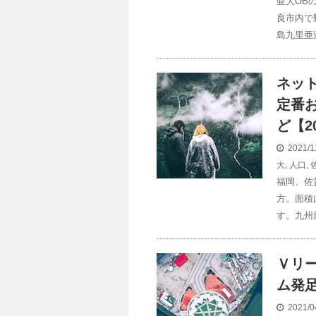
亜大OB
良市内で
島九里亜
ネッ
定番
ど【20
2021/1
大
,
人口
,
福岡、佐
方。面積
す。九州
Ｖリ
ム発
2021/0