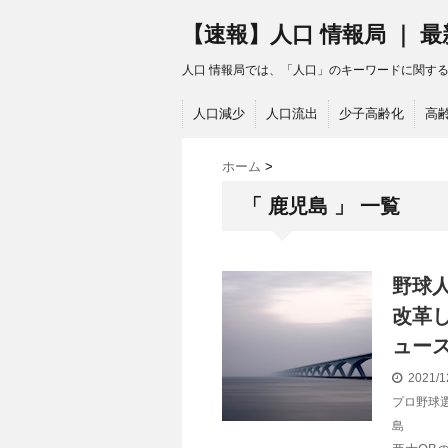
【速報】人口 情報局 ｜ 
人口 情報局では、「人口」のキーワードに関す
人口減少
人口流出
少子高齢化
高
ホーム
>
「 鹿児島 」 一覧
野球
改革し
ュー
2021/1
プロ野球
島