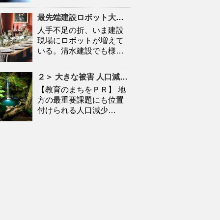
最先端建設ロボット大集合
人口
減少時代の建設現場を救
人手不足の折、いま建設
現場にロボットが増えて
いる。清水建設でも様…
２＞ 大きな被害
人口
減に拍車 「教育のまち」で移住促進｜特集 – 苫小牧民報
【教育のまちをＰＲ】 地
方の最重要課題にも位置
付けられる人口減少…