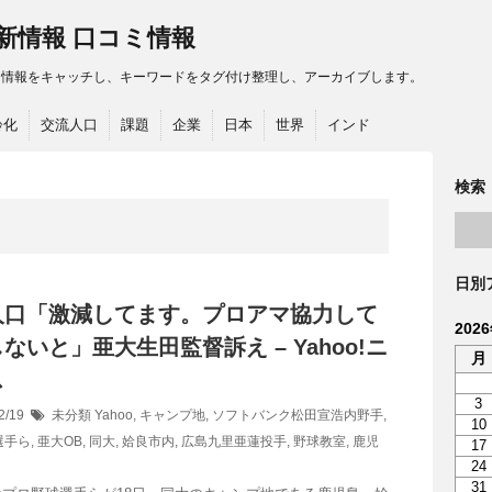
最新情報 口コミ情報
る情報をキャッチし、キーワードをタグ付け整理し、アーカイブします。
齢化
交流人口
課題
企業
日本
世界
インド
検索
日別
人口
「激減してます。プロアマ協力して
202
ないと」亜大生田監督訴え – Yahoo!ニ
月
ス
3
2/19
未分類
Yahoo
,
キャンプ地
,
ソフトバンク松田宣浩内野手
,
10
選手ら
,
亜大OB
,
同大
,
姶良市内
,
広島九里亜蓮投手
,
野球教室
,
鹿児
17
24
31