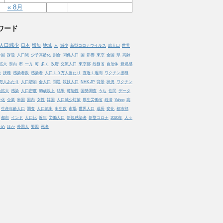
« 8月
ワード
人口減少
日本
増加
地域
人
減少
新型コロナウイルス
総人口
世界
中国
課題
人口減
少子高齢化
割合
関係人口
国
影響
東京
全国
県
高齢
拡大
県内
市
一方
町
多く
政府
交流人口
東京都
総務省
自治体
新規感
数
接種
感染者数
感染者
人口１０万人当たり
直近１週間
ワクチン接種
万人あたり
人口増加
全人口
問題
競技人口
NHK.JP
背景
状況
ワクチン
染拡大
感染
人口密度
65歳以上
結果
可能性
国勢調査
うち
住民
データ
子化
企業
米国
国内
女性
韓国
人口減少対策
厚生労働省
経済
Yahoo
高
生産年齢人口
調査
人口流出
出生数
市場
世界人口
成長
変化
都市部
都市
インド
人口比
近年
労働人口
新規感染者
新型コロナ
2020年
人々
止め
ほか
外国人
要因
死者