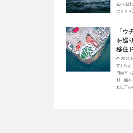
在の推計
の２０４
「ウ
を巡
移住
2019/1
万人前後
,
日向市（
村（熊本
れ以下の