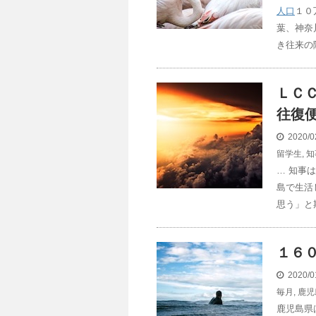
人口
１０
葉、神奈
き往来の
ＬＣ
往復便
2020/0
留学生
,
知
… 知事
島で生活
思う」と
１６
2020/0
毎月
,
鹿児
鹿児島県