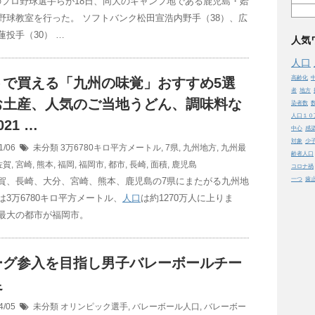
のプロ野球選手らが18日、同大のキャンプ地である鹿児島・姶
野球教室を行った。 ソフトバンク松田宣浩内野手（38）、広
蓮投手（30） …
人気
人口
高齢化
トで買える「九州の味覚」おすすめ5選
者
地方
お土産、人気のご当地うどん、調味料な
染者数
人口１０
21 …
中心
感
対象
少
1/06
未分類
3万6780キロ平方メートル
,
7県
,
九州地方
,
九州最
齢者人口
佐賀
,
宮崎
,
熊本
,
福岡
,
福岡市
,
都市
,
長崎
,
面積
,
鹿児島
コロナ禍
賀、長崎、大分、宮崎、熊本、鹿児島の7県にまたがる九州地
一つ
歯
は3万6780キロ平方メートル、
人口
は約1270万人に上りま
最大の都市が福岡市。
ーグ参入を目指し男子バレーボールチー
足
4/05
未分類
オリンピック選手
,
バレーボール人口
,
バレーボー