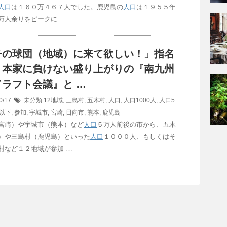
人口
は１６０万４６７人でした。鹿児島の
人口
は１９５５年
万人余りをピークに …
チの球団（地域）に来て欲しい！」指名
り本家に負けない盛り上がりの『南九州
ドラフト会議』と …
0/17
未分類
12地域
,
三島村
,
五木村
,
人口
,
人口1000人
,
人口5
以下
,
参加
,
宇城市
,
宮崎
,
日向市
,
熊本
,
鹿児島
宮崎）や宇城市（熊本）など
人口
５万人前後の市から、五木
）や三島村（鹿児島）といった
人口
１０００人、もしくはそ
村など１２地域が参加 …