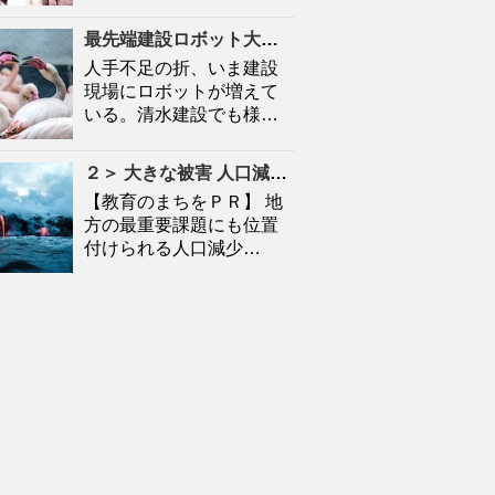
最先端建設ロボット大集合
人口
減少時代の建設現場を救
人手不足の折、いま建設
現場にロボットが増えて
いる。清水建設でも様…
２＞ 大きな被害
人口
減に拍車 「教育のまち」で移住促進｜特集 – 苫小牧民報
【教育のまちをＰＲ】 地
方の最重要課題にも位置
付けられる人口減少…