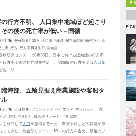
症の行方不明、
人口
集中地域ほど起こり
PICK
くその後の死亡率が低い－国循
7/01
未分類
6月30日
,
人口集中地域
,
国立循環器病研究センタ
死亡率
,
行方
,
行方不明発生率
,
認知症
器病研究センターは6月30日、日本における認知症の行方不
と行方不明後の死亡率を推計し、認知症の行方不明は
人口
集
ど起こり …
・臨海部、五輪見据え商業施設や客船タ
ナル
1/26
未分類
IR
,
フロンティア
,
ベイエリア
,
マンション
,
一方
,
不足
,
最後
,
浮き彫り
,
統合型リゾート
,
行方
,
課題
ンも林立して
人口
が急増する一方、教室不足などの課題が浮
なってきた。統合型
リゾート
（IR）の行方を含め、最後のフ