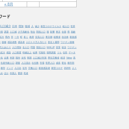
« 8月
ワード
人口減少
日本
増加
地域
人
減少
新型コロナウイルス
総人口
世界
中国
課題
人口減
少子高齢化
割合
関係人口
国
影響
東京
全国
県
高齢
拡大
県内
市
一方
町
多く
政府
交流人口
東京都
総務省
自治体
新規感
数
接種
感染者数
感染者
人口１０万人当たり
直近１週間
ワクチン接種
万人あたり
人口増加
全人口
問題
競技人口
NHK.JP
背景
状況
ワクチン
染拡大
感染
人口密度
65歳以上
結果
可能性
国勢調査
うち
住民
データ
子化
企業
米国
国内
女性
韓国
人口減少対策
厚生労働省
経済
Yahoo
高
生産年齢人口
調査
人口流出
出生数
市場
世界人口
成長
変化
都市部
都市
インド
人口比
近年
労働人口
新規感染者
新型コロナ
2020年
人々
止め
ほか
外国人
要因
死者