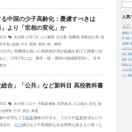
人気
する中国の少子高齢化：憂慮すべきは
人口
済」より「世相の変化」か
高齢化
8/16
未分類
12年7月
,
人口動態
,
出生数
,
危機感
,
国家統計局
,
地
者
地方
染者数
生年別
,
組織
,
行方
,
調査
,
都市
,
鎮・郷村
人口１０
の行方に危機感を抱いた国家統計局が組織を挙げて調査に当
中心
感
もに、12年7月には、都市・鎮・郷村の地域類型別に、生年
対象
少
数や …
齢者人口
コロナ禍
一つ
歯
史総合」「公共」など新科目 高校教科書
3/31
未分類
コロナ
,
不動産価格
,
世界経済
,
人口減少
,
住宅
,
地
社会情勢
,
行方
,
視点
,
角度
価や住宅など
不動産
価格の行方を、コロナや
世界
経済などの
視点や、
人口
減少など中長期的な社会情勢も踏まえた様々な
 …