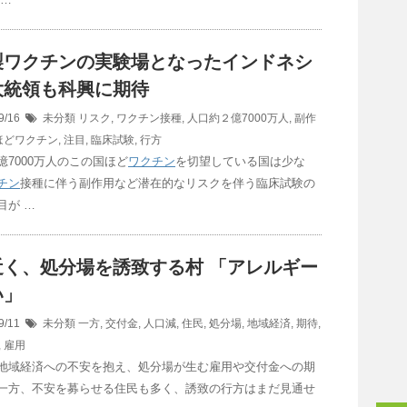
製ワクチンの実験場となったインドネシ
大統領も科興に期待
9/16
未分類
リスク
,
ワクチン接種
,
人口約２億7000万人
,
副作
ほどワクチン
,
注目
,
臨床試験
,
行方
億7000万人のこの国ほど
ワクチン
を切望している国は少な
チン
接種に伴う副作用など潜在的なリスクを伴う臨床試験の
目が …
近く、処分場を誘致する村 「アレルギー
い」
9/11
未分類
一方
,
交付金
,
人口減
,
住民
,
処分場
,
地域経済
,
期待
,
,
雇用
地域経済への不安を抱え、処分場が生む雇用や交付金への期
一方、不安を募らせる住民も多く、誘致の行方はまだ見通せ