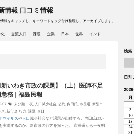
最新情報 口コミ情報
る情報をキャッチし、キーワードをタグ付け整理し、アーカイブします。
齢化
交流人口
課題
企業
日本
世界
インド
検索
日別
田新いわき市政の課題】（上）医師不足
202
急務 | 福島民報
月
9/07
未分類
一夜
,
人口減少社会
,
公約
,
内田氏
,
市長選
,
新型コ
3
ルス
,
新市政
,
行方
,
課題
,
６日
10
ナウイルス
や
人口
減少社会など課題が山積する。内田氏はい
17
を実現するのか。新市政の行方を探った。 市長選から一夜明
24
、 …
31