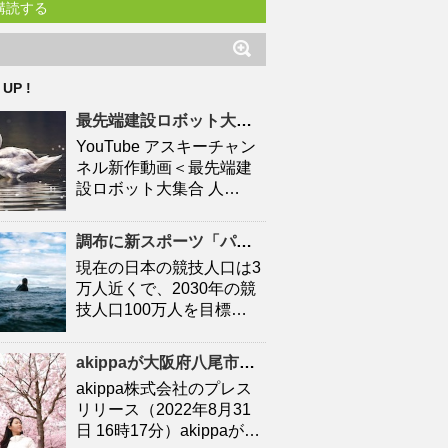
購読する
 UP !
最先端建設ロボット大集合
人口
減少時代の建設現場を救え
YouTube アスキーチャン
ネル新作動画＜最先端建
設ロボット大集合 人…
調布に新スポーツ「パデル」施設 「キャプテン翼」高橋陽一さん手がける – 調布経済新聞
現在の日本の競技人口は3
万人近くで、2030年の競
技人口100万人を目標…
akippaが大阪府八尾市と連携協定を締結！駐車場シェアを活かしたにぎわいの創出と関係
akippa株式会社のプレス
リリース（2022年8月31
日 16時17分）akippaが…