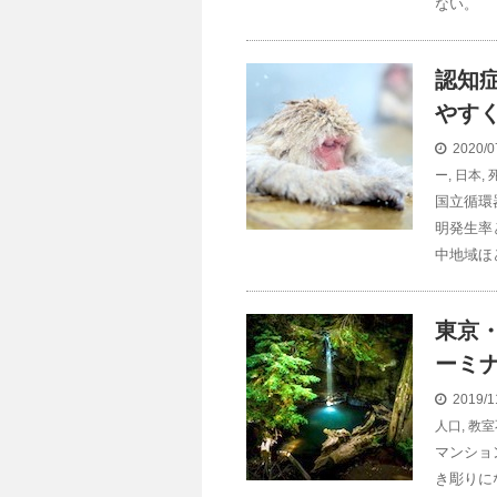
ない。
認知
やす
2020/0
ー
,
日本
,
国立循環
明発生率
中地域ほ
東京
ーミ
2019/1
人口
,
教室
マンショ
き彫りに