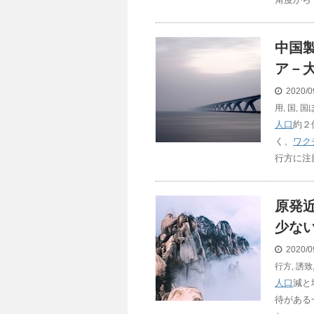
中国
ア－
2020/0
用
,
国
,
国
人口
約２
く、
ワク
行方に注
原発
少な
2020/0
行方
,
誘致
人口
減と
待がある