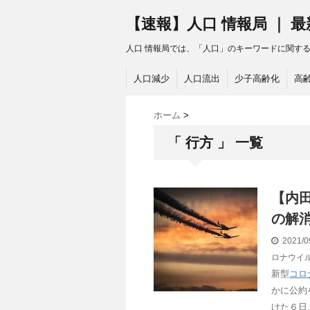
【速報】人口 情報局 ｜ 
人口 情報局では、「人口」のキーワードに関す
人口減少
人口流出
少子高齢化
高
ホーム
>
「 行方 」 一覧
【内
の解消
2021/0
ロナウイ
新型
コロ
かに公約
けた６日