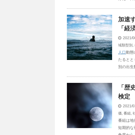
加速
「経
2021/0
域類型別
,
人口
動態
たるとと
別の出生
「歴
検定
2021/0
価
,
番組
,
番組は地
短期的な
角度から