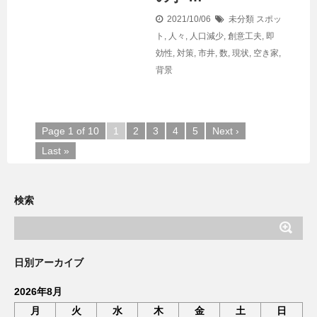
2021/10/06
未分類
スポッ
ト
,
人々
,
人口減少
,
創意工夫
,
即
効性
,
対策
,
市井
,
数
,
現状
,
空き家
,
背景
Page 1 of 10
1
2
3
4
5
Next ›
Last »
検索
日別アーカイブ
2026年8月
月
火
水
木
金
土
日