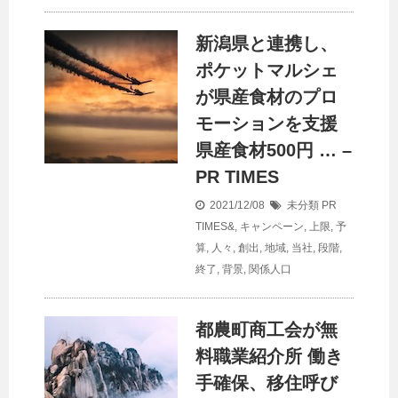
新潟県と連携し、
ポケットマルシェ
が県産食材のプロ
モーションを支援
県産食材500円 … –
PR TIMES
2021/12/08
未分類
PR
TIMES&
,
キャンペーン
,
上限
,
予
算
,
人々
,
創出
,
地域
,
当社
,
段階
,
終了
,
背景
,
関係人口
都農町商工会が無
料職業紹介所 働き
手確保、移住呼び