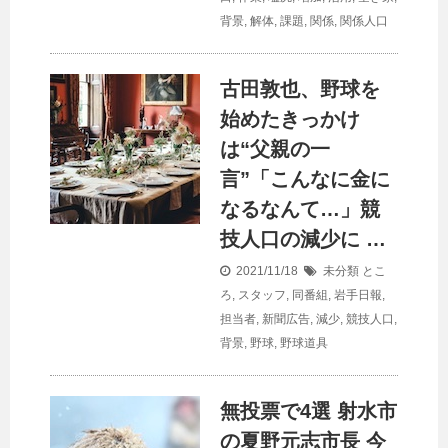
背景
,
解体
,
課題
,
関係
,
関係人口
古田敦也、野球を
始めたきっかけ
は“父親の一
言”「こんなに金に
なるなんて…」競
技
人口
の減少に …
2021/11/18
未分類
とこ
ろ
,
スタッフ
,
同番組
,
岩手日報
,
担当者
,
新聞広告
,
減少
,
競技人口
,
背景
,
野球
,
野球道具
無投票で4選 射水市
の夏野元志市長 今