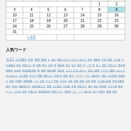
1
2
3
4
5
6
7
8
9
10
11
12
13
14
15
16
17
18
19
20
21
22
23
24
25
26
27
28
29
30
31
« 8月
人気ワード
人口
人口減少
日本
増加
地域
人
減少
新型コロナウイルス
総人口
世界
高齢化
中国
課題
人口減
少
子高齢化
割合
関係人口
国
影響
東京
全国
県
高齢者
地方
拡大
県内
市
一方
町
多く
政府
交流人口
東京都
総務省
自治体
新規感染者数
数
接種
感染者数
感染者
人口１０万人当たり
直近１週間
ワクチン接種
人口１０
万人あたり
人口増加
全人口
問題
競技人口
NHK.JP
背景
状況
ワクチン
中心
感染拡大
感染
人口密度
65歳以
上
結果
可能性
国勢調査
うち
住民
データ
対象
少子化
企業
米国
国内
女性
韓国
人口減少対策
厚生労働省
経済
Yahoo
高齢者人口
生産年齢人口
調査
人口流出
出生数
市場
世界人口
成長
変化
都市部
コロナ禍
都市
インド
人口比
近年
労働人口
新規感染者
新型コロナ
2020年
人々
一つ
歯止め
ほか
外国人
要因
死者