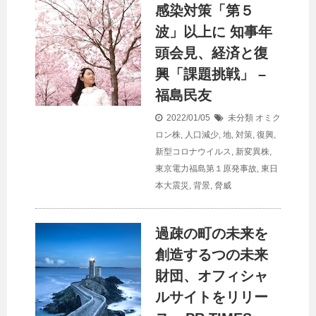
感染対策「第５
波」以上に 知事年
頭会見、経済と復
興「課題挑戦」 –
福島民友
2022/01/05
未分類
オミク
ロン株
,
人口減少
,
地
,
対策
,
復興
,
新型コロナウイルス
,
新変異株
,
東京電力福島第１原発事故
,
東日
本大震災
,
背景
,
脅威
過疎の町の未来を
創造するつの未来
財団、オフィシャ
ルサイトをリリー