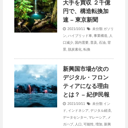
大手を買収 ２千億
円で、構造転換加
速 – 東京新聞
2021/10/11
未分類
ガソリ
ン
,
ハイブリッド車
,
事業構造
,
人
口減少
,
国内需要
,
普及
,
石油
,
背
景
,
脱炭素化
,
転換
新興国市場が次の
デジタル・フロン
ティアになる理由
とは？ – 紀伊民報
2021/10/11
未分類
イン
ド
,
インドネシア
,
デジタル経済
,
データセンター
,
マレーシア
,
メ
ガハブ
,
人口
,
可能性
,
増加
,
新興