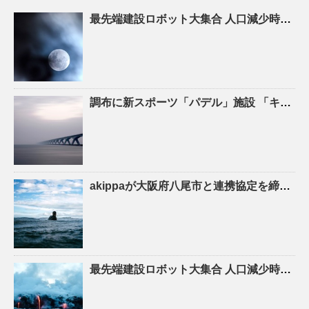
最先端建設ロボット大集合
人口
減少時代の建設現場を救え! – ASCII.jp
調布に新スポーツ「パデル」施設 「キャプテン翼」高橋陽一さん手がける – 調布経済新聞
akippaが大阪府八尾市と連携協定を締結！駐車場シェアを活かしたにぎわいの創出と関係
最先端建設ロボット大集合
人口
減少時代の建設現場を救え！ – YouTube