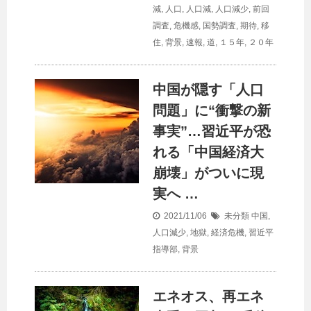
減
,
人口
,
人口減
,
人口減少
,
前回
調査
,
危機感
,
国勢調査
,
期待
,
移
住
,
背景
,
速報
,
道
,
１５年
,
２０年
中国が隠す「
人口
問題」に“衝撃の新
事実”…習近平が恐
れる「中国経済大
崩壊」がついに現
実へ …
2021/11/06
未分類
中国
,
人口減少
,
地獄
,
経済危機
,
習近平
指導部
,
背景
エネオス、再エネ