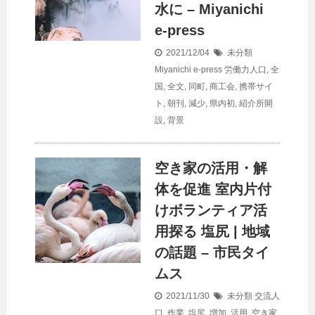
水に – Miyanichi
e-press
2021/12/04
未分類
Miyanichi e-press 労働力人口
,
全
国
,
全文
,
同町
,
商工会
,
携帯サイ
ト
,
朝刊
,
減少
,
県内初
,
紹介所開
設
,
背景
空き家の活用・解
体を促進 室内片付
けボランティア活
用探る 塩尻 | 地域
の話題 – 市民タイ
ムス
2021/11/30
未分類
交流人
口
,
作業
,
塩尻
,
増加
,
活用
,
空き家
,