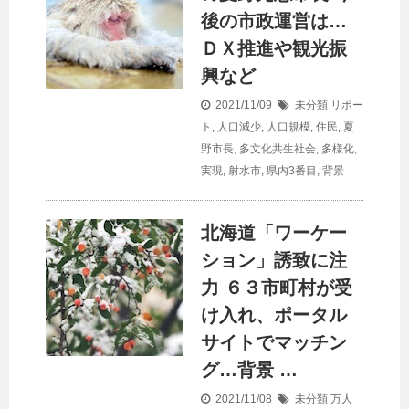
後の市政運営は…
ＤＸ推進や観光振
興など
2021/11/09
未分類
リポー
ト
,
人口減少
,
人口規模
,
住民
,
夏
野市長
,
多文化共生社会
,
多様化
,
実現
,
射水市
,
県内3番目
,
背景
北海道「ワーケー
ション」誘致に注
力 ６３市町村が受
け入れ、ポータル
サイトでマッチン
グ…背景 …
2021/11/08
未分類
万人