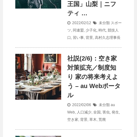
王国」山梨｜ニフ
ティ …
2022/02/12
未分類
スポー
ツ
,
同連盟
,
少子化
,
時代
,
競技人
口
,
習い事
,
背景
,
高村久志理事長
社説(2/6)：空き家
対策拡充／制度知
り 家の将来考えよ
う – au Webポータ
ル
2022/02/06
未分類
au
Web
,
人口減少
,
全国
,
害虫
,
発生
,
空き家
,
背景
,
草木
,
荒廃