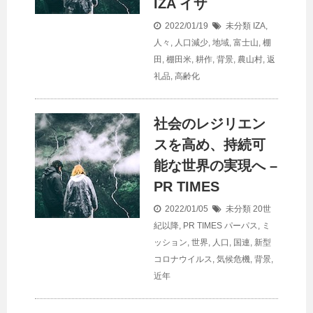
IZA イザ
2022/01/19
未分類
IZA
,
人々
,
人口減少
,
地域
,
富士山
,
棚
田
,
棚田米
,
耕作
,
背景
,
農山村
,
返
礼品
,
高齢化
社会のレジリエン
スを高め、持続可
能な世界の実現へ –
PR TIMES
2022/01/05
未分類
20世
紀以降
,
PR TIMES パーパス
,
ミ
ッション
,
世界
,
人口
,
国連
,
新型
コロナウイルス
,
気候危機
,
背景
,
近年