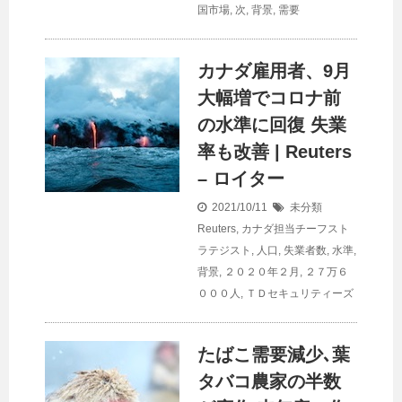
国市場
,
次
,
背景
,
需要
カナダ雇用者、9月
大幅増でコロナ前
の水準に回復 失業
率も改善 | Reuters
– ロイター
2021/10/11
未分類
Reuters
,
カナダ担当チーフスト
ラテジスト
,
人口
,
失業者数
,
水準
,
背景
,
２０２０年２月
,
２７万６
０００人
,
ＴＤセキュリティーズ
たばこ需要減少､葉
タバコ農家の半数