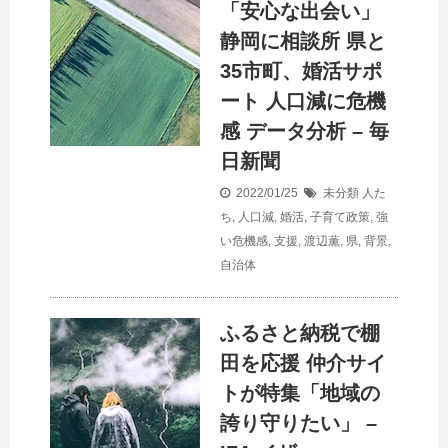
「安心な出会い」
静岡に相談所 県と
35市町、婚活サポ
ート
人口
減に危機
感 データ分析 – 毎
日新聞
2022/01/25
未分類
人た
ち
,
人口減
,
婚活
,
子育て政策
,
強
い危機感
,
支援
,
渡辺薫
,
県
,
背景
,
自治体
ふるさと納税で棚
田を応援 仲介サイ
トが特集「地域の
誇り守りたい」 –