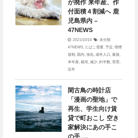
が廃作 来年産、作
付面積４割減へ 鹿
児島県内 –
47NEWS
2021/10/10
未分類
47NEWS
,
たばこ需要
,
予定
,
喫煙
規制
,
国内
,
強化
,
成年人口
,
最後
,
本年産
,
栽培
,
減少
,
約半数
,
背景
,
近年
閑古鳥の時計店
「漫画の聖地」で
再生、学生向け賃
貸で町おこし 空き
家解決にあの手こ
の手 …