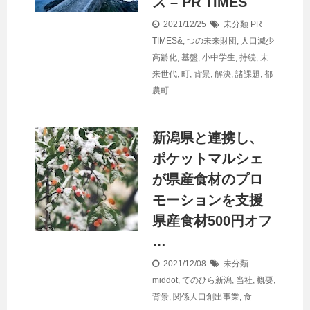
ス – PR TIMES
2021/12/25
未分類
PR
TIMES&
,
つの未来財団
,
人口減少
高齢化
,
基盤
,
小中学生
,
持続
,
未
来世代
,
町
,
背景
,
解決
,
諸課題
,
都
農町
新潟県と連携し、
ポケットマルシェ
が県産食材のプロ
モーションを支援
県産食材500円オフ
…
2021/12/08
未分類
middot
,
てのひら新潟
,
当社
,
概要
,
背景
,
関係人口創出事業
,
食