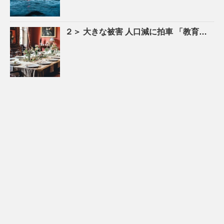
２＞ 大きな被害
人口
減に拍車 「教育のまち」で移住促進｜特集 – 苫小牧民報