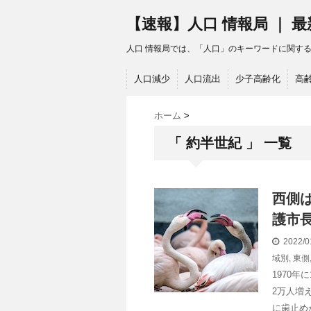
【速報】人口 情報局 ｜ 
人口 情報局では、「人口」のキーワードに関す
人口減少
人口流出
少子高齢化
高
ホーム
>
「 約半世紀 」 一覧
西側
護市長
2022/0
域別
,
東側
1970
2万人増
に歯止め