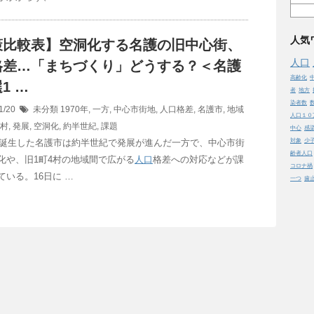
人気
策比較表】空洞化する名護の旧中心街、
人口
格差…「まちづくり」どうする？＜名護
高齢化
1 …
者
地方
染者数
1/20
未分類
1970年
,
一方
,
中心市街地
,
人口格差
,
名護市
,
地域
人口１０
4村
,
発展
,
空洞化
,
約半世紀
,
課題
中心
感
年に誕生した名護市は約半世紀で発展が進んだ一方で、中心市街
対象
少
齢者人口
化や、旧1町4村の地域間で広がる
人口
格差への対応などが課
コロナ禍
ている。16日に …
一つ
歯