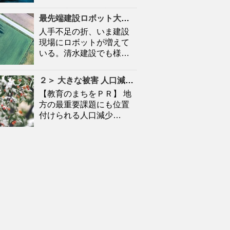
最先端建設ロボット大集合
人口
減少時代の建設現場を救
人手不足の折、いま建設
現場にロボットが増えて
いる。清水建設でも様…
２＞ 大きな被害
人口
減に拍車 「教育のまち」で移住促進｜特集 – 苫小牧民報
【教育のまちをＰＲ】 地
方の最重要課題にも位置
付けられる人口減少…