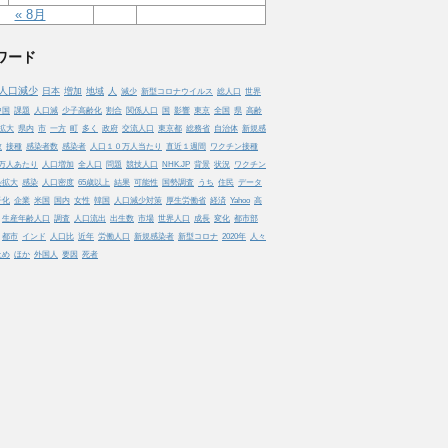
« 8月
ワード
人口減少
日本
増加
地域
人
減少
新型コロナウイルス
総人口
世界
中国
課題
人口減
少子高齢化
割合
関係人口
国
影響
東京
全国
県
高齢
拡大
県内
市
一方
町
多く
政府
交流人口
東京都
総務省
自治体
新規感
数
接種
感染者数
感染者
人口１０万人当たり
直近１週間
ワクチン接種
万人あたり
人口増加
全人口
問題
競技人口
NHK.JP
背景
状況
ワクチン
染拡大
感染
人口密度
65歳以上
結果
可能性
国勢調査
うち
住民
データ
子化
企業
米国
国内
女性
韓国
人口減少対策
厚生労働省
経済
Yahoo
高
生産年齢人口
調査
人口流出
出生数
市場
世界人口
成長
変化
都市部
都市
インド
人口比
近年
労働人口
新規感染者
新型コロナ
2020年
人々
止め
ほか
外国人
要因
死者