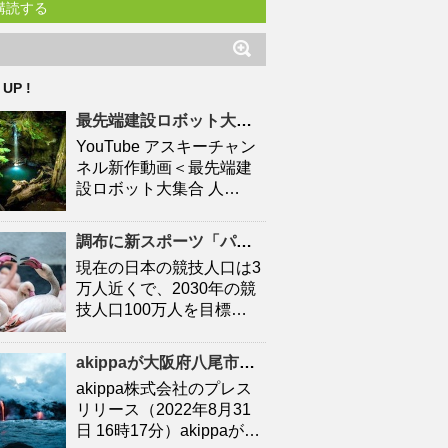
購読する
 UP !
最先端建設ロボット大集合
人口
減少時代の建設現場を救え
YouTube アスキーチャン
ネル新作動画＜最先端建
設ロボット大集合 人…
調布に新スポーツ「パデル」施設 「キャプテン翼」高橋陽一さん手がける – 調布経済新聞
現在の日本の競技人口は3
万人近くで、2030年の競
技人口100万人を目標…
akippaが大阪府八尾市と連携協定を締結！駐車場シェアを活かしたにぎわいの創出と関係
akippa株式会社のプレス
リリース（2022年8月31
日 16時17分）akippaが…