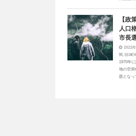
【政
人口
市長選
2022/0
間
,
旧1町
1970
地の空洞
題となっ