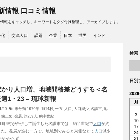
最新情報 口コミ情報
る情報をキャッチし、キーワードをタグ付け整理し、アーカイブします。
齢化
交流人口
課題
企業
日本
世界
インド
検索
日別
ばかり
人口
増、地域間格差どうする＜名
202
選1・23 – 琉球新報
月
1/20
未分類
1970年
,
1町4村
,
一方
,
人口
,
人口減少
,
名護市
,
地
3
,
歯止め
,
発展
,
約2万人
,
約半世紀
10
年に1町4村が合併して誕生した名護市では、約半世紀で
人口
が約
17
えた。発展が進む一方で、地域別でみると東側などで
人口
減少
24
がかからず、 …
31