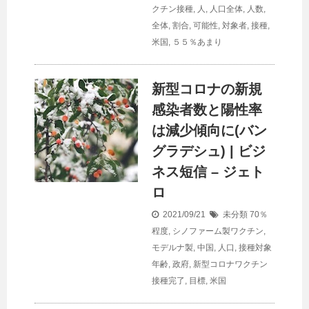
クチン接種
,
人
,
人口全体
,
人数
,
全体
,
割合
,
可能性
,
対象者
,
接種
,
米国
,
５５％あまり
新型コロナの新規
感染者数と陽性率
は減少傾向に(バン
グラデシュ) | ビジ
ネス短信 – ジェト
ロ
2021/09/21
未分類
70％
程度
,
シノファーム製ワクチン
,
モデルナ製
,
中国
,
人口
,
接種対象
年齢
,
政府
,
新型コロナワクチン
接種完了
,
目標
,
米国