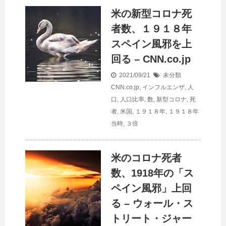
米の新型コロナ死
者数、１９１８年
スペイン風邪を上
回る – CNN.co.jp
2021/09/21
未分類
CNN.co.jp
,
インフルエンザ
,
人
口
,
人口比率
,
数
,
新型コロナ
,
死
者
,
米国
,
１９１８年
,
１９１８年
当時
,
３倍
米のコロナ死者
数、1918年の「ス
ペイン風邪」上回
る – ウォール・ス
トリート・ジャー