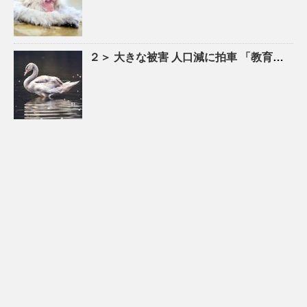
２＞ 大きな被害
人口
減に拍車 「教育のまち」で移住促進｜特集 – 苫小牧民報