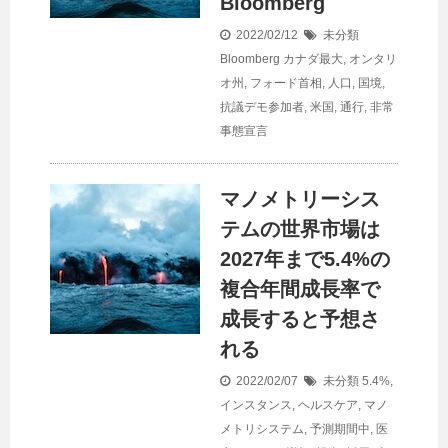
Bloomberg
2022/02/12
未分類
Bloomberg カナダ最大
,
オンタリ
オ州
,
フォード首相
,
人口
,
国境
,
抗議デモ参加者
,
米国
,
通行
,
非常
事態宣言
マノメトリーシス
テムの世界市場は
2027年まで5.4%の
複合年間成長率で
成長すると予想さ
れる
2022/02/07
未分類
5.4%
,
インスタンス
,
ヘルスケア
,
マノ
メトリシステム
,
予測期間中
,
医