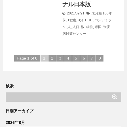
ナル日本版
2021/09/21
未分類
100年
前
,
1程度
,
3分
,
CDC
,
パンデミッ
ク
,
人
,
人口
,
数
,
犠牲
,
米国
,
米疾
病対策センター
Page 1 of 8
1
2
3
4
5
6
7
8
検索
日別アーカイブ
2026年8月