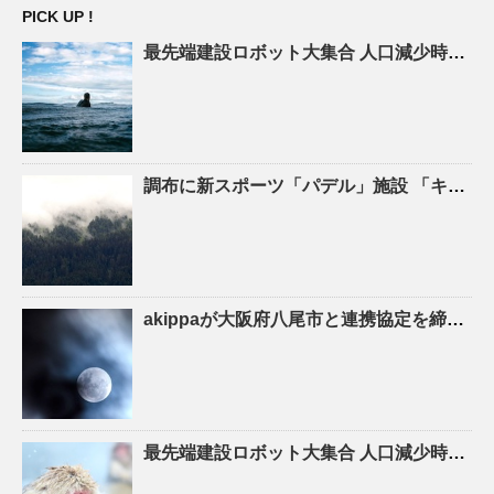
PICK UP !
最先端建設ロボット大集合
人口
減少時代の建設現場を救え! – ASCII.jp
調布に新スポーツ「パデル」施設 「キャプテン翼」高橋陽一さん手がける – 調布経済新聞
akippaが大阪府八尾市と連携協定を締結！駐車場シェアを活かしたにぎわいの創出と関係
最先端建設ロボット大集合
人口
減少時代の建設現場を救え！ – YouTube