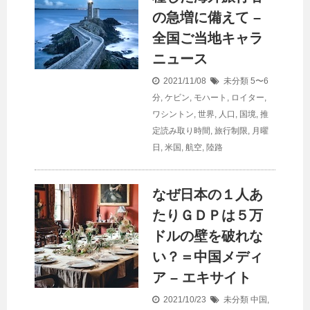
の急増に備えて –
全国ご当地キャラ
ニュース
2021/11/08
未分類
5〜6
分
,
ケビン
,
モハート
,
ロイター
,
ワシントン
,
世界
,
人口
,
国境
,
推
定読み取り時間
,
旅行制限
,
月曜
日
,
米国
,
航空
,
陸路
なぜ日本の１人あ
たりＧＤＰは５万
ドルの壁を破れな
い？＝中国メディ
ア – エキサイト
2021/10/23
未分類
中国
,