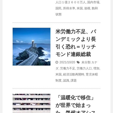
人口１億２６００万人
,
国内市場
,
国民
,
所得水準
,
米国
,
規模
,
飽和
状態
米労働力不足、パ
ンデミックより長
引く恐れ＝リッチ
モンド連銀総裁
2021/10/20
未分類
カナ
ダ
,
労働力不足
,
労働力人口
,
増加
,
米国
,
経済活動再開時
,
育児休暇
制度
,
認識
,
課題
「温暖化で移住」
が世界で始まっ
た、気候オアシス