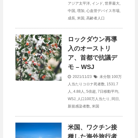
アジア太平洋
,
インド
,
世界最大
,
中国
,
増加
,
心血管デバイス市場
,
成長
,
米国
,
高齢者人口
ロックダウン再導
入のオーストリ
ア、首都で抗議デ
モ – WSJ
2021/11/23
未分類
100万
人当たりコロナ死者数
,
1531.7
人
,
4.88人
,
5倍超
,
7日移動平均
,
WSJ
,
人口100万人当たり
,
同日
,
新規感染者数
,
米国
米国、ワクチン接
種した海外旅行者