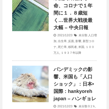
命、コロナで１年
間に１．８歳短
く…世界大戦後最
大幅 – 中央日報
2021/12/23
未分類
人口増
加
,
出生率
,
反面
,
影響
,
新型コロ
ナ
,
死亡率
,
移民者
,
米国
,
１００
万人
,
１９３７年以降
パンデミックの影
響、米国も「
人口
ショック」 : 日本•
国際 : hankyoreh
japan – ハンギョレ
2021/12/23
未分類
0.1％
,