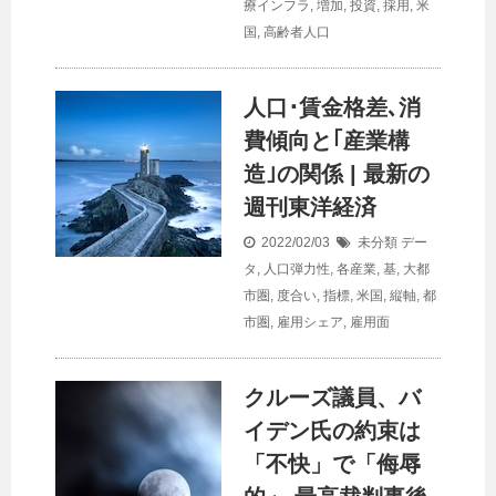
療インフラ
,
増加
,
投資
,
採用
,
米
国
,
高齢者人口
人口
･賃金格差､消
費傾向と｢産業構
造｣の関係 | 最新の
週刊東洋経済
2022/02/03
未分類
デー
タ
,
人口弾力性
,
各産業
,
基
,
大都
市圏
,
度合い
,
指標
,
米国
,
縦軸
,
都
市圏
,
雇用シェア
,
雇用面
クルーズ議員、バ
イデン氏の約束は
「不快」で「侮辱