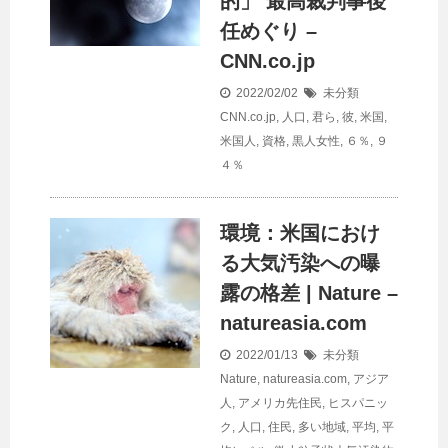
的」 最高裁判事後
任めぐり –
CNN.co.jp
2022/02/02
未分類
CNN.co.jp
,
人口
,
君ら
,
彼
,
米国
,
米国人
,
資格
,
黒人女性
,
６％
,
９
４％
環境：米国におけ
る大気汚染への曝
露の格差 | Nature –
natureasia.com
2022/01/13
未分類
Nature
,
natureasia.com
,
アジア
人
,
アメリカ先住民
,
ヒスパニッ
ク
,
人口
,
住民
,
多い地域
,
平均
,
平