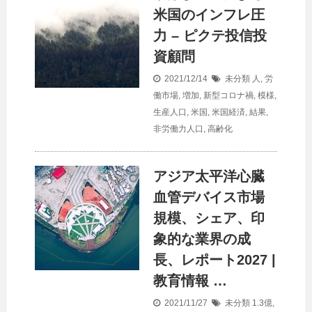
米国のインフレ圧
力 – ピクテ投信投
資顧問
2021/12/14
未分類
人
,
労
働市場
,
増加
,
新型コロナ禍
,
模様
,
生産人口
,
米国
,
米国経済
,
結果
,
非労働力人口
,
高齢化
アジア太平洋心臓
血管デバイス市場
規模、シェア、印
象的な業界の成
長、レポート2027 |
教育情報 …
2021/11/27
未分類
1.3億
,