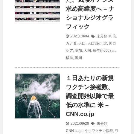
求め高緯度へ – ナ
ショナルジオグラ
フィック
2021/10/04
未分類
10倍
,
カナダ
,
人口
,
人口減少
,
北
,
国ロ
シア
,
増加
,
大国
,
毎年約60万人
,
移民
,
米国
１日あたりの新規
ワクチン接種数、
調査開始以降で最
低の水準に 米 –
CNN.co.jp
2021/09/28
未分類
CNN.co.jp
,
うちワクチン接種
,
ワ