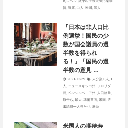
均レベル
,
微小粒子状大気汚染物
質
,
曝露
,
白人
,
米国
,
黒人
「日本は非
人口
比
例選挙！国民の少
数が国会議員の過
半数を得られ
る！」「国民の過
半数の意見 …
2021/12/25
未分類
0人
,
1
人
,
ニューメキシコ州
,
フロリダ
州
,
ペンシルベニア州
,
人口格差
,
原告ら
,
最大
,
準備書面
,
米国
,
選
出議員一人当たり
,
選挙
米国人の期待寿