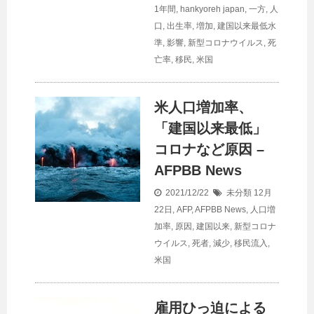
1年間
,
hankyoreh japan
,
一方
,
人
口
,
出生率
,
増加
,
建国以来最低水
準
,
影響
,
新型コロナウイルス
,
死
亡率
,
移民
,
米国
米
人口
増加率、
「建国以来最低」
コロナなど原因 –
AFPBB News
2021/12/22
未分類
12月
22日
,
AFP
,
AFPBB News
,
人口増
加率
,
原因
,
建国以来
,
新型コロナ
ウイルス
,
死者
,
減少
,
移民流入
,
米国
雇用ひっ迫による