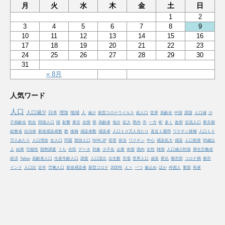
月
火
水
木
金
土
日
1
2
3
4
5
6
7
8
9
10
11
12
13
14
15
16
17
18
19
20
21
22
23
24
25
26
27
28
29
30
31
« 8月
人気ワード
人口
人口減少
日本
増加
地域
人
減少
新型コロナウイルス
総人口
世界
高齢化
中国
課題
人口減
少
子高齢化
割合
関係人口
国
影響
東京
全国
県
高齢者
地方
拡大
県内
市
一方
町
多く
政府
交流人口
東京都
総務省
自治体
新規感染者数
数
接種
感染者数
感染者
人口１０万人当たり
直近１週間
ワクチン接種
人口１０
万人あたり
人口増加
全人口
問題
競技人口
NHK.JP
背景
状況
ワクチン
中心
感染拡大
感染
人口密度
65歳以
上
結果
可能性
国勢調査
うち
住民
データ
対象
少子化
企業
米国
国内
女性
韓国
人口減少対策
厚生労働省
経済
Yahoo
高齢者人口
生産年齢人口
調査
人口流出
出生数
市場
世界人口
成長
変化
都市部
コロナ禍
都市
インド
人口比
近年
労働人口
新規感染者
新型コロナ
2020年
人々
一つ
歯止め
ほか
外国人
要因
死者