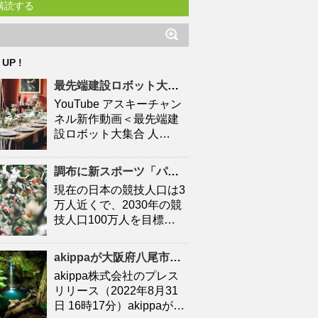
購読する
 UP !
最先端建設ロボット大集合
人口
減少時代の建設現場を救え
YouTube アスキーチャン
ネル新作動画＜最先端建
設ロボット大集合 人…
調布に新スポーツ「パデル」施設 「キャプテン翼」高橋陽一さん手がける – 調布経済新聞
現在の日本の競技人口は3
万人近くで、2030年の競
技人口100万人を目標…
akippaが大阪府八尾市と連携協定を締結！駐車場シェアを活かしたにぎわいの創出と関係
akippa株式会社のプレス
リリース（2022年8月31
日 16時17分）akippaが…