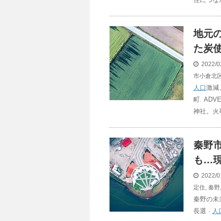
地元
た炭使
2022/0
市小倉北
人口
激減
町. AD
神社。火
秦野
も…現
2022/0
定住
,
秦野
秦野の未
長選 ·
人