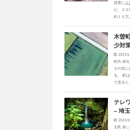
背景に
人
だ。２０
約１５万
木曽町
少対策
2021/1
町内
,
移住
その先に
る。 町
で見ると
テレ
– 埼
2021/1
玉県
,
新し