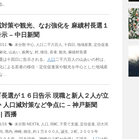
る。
減対策や観光、なお強化を 麻績村長選１
示 – 中日新聞
2/11
未分類
中心
,
人口二千六百人
,
十四日
,
地域産業
,
定住促進
齢化
,
山あい
,
振興な
,
村
,
移住
,
若者
,
観光
,
麻績村長選
選は十四日に告示される。
人口
二千六百人の山あいの村は、
化による若者の移住・定住促進策や観光を中心とした地域産
な…
町長選が１６日告示 現職と新人２人が立
 人口減対策など争点に – 神戸新聞
 | 西播
1/16
未分類
NEXT&
,
人口
,
同町
,
子育て支援
,
定住促進
,
旧大河
向
,
県内
,
神崎
,
移住
,
約１万６００人
,
誕生
,
２町
,
２００５年
００５年、旧大河内、神崎の２町が合併して誕生。
人口
は約