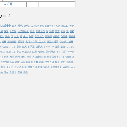
« 8月
ワード
人口減少
日本
増加
地域
人
減少
新型コロナウイルス
総人口
世界
中国
課題
人口減
少子高齢化
割合
関係人口
国
影響
東京
全国
県
高齢
拡大
県内
市
一方
町
多く
政府
交流人口
東京都
総務省
自治体
新規感
数
接種
感染者数
感染者
人口１０万人当たり
直近１週間
ワクチン接種
万人あたり
人口増加
全人口
問題
競技人口
NHK.JP
背景
状況
ワクチン
染拡大
感染
人口密度
65歳以上
結果
可能性
国勢調査
うち
住民
データ
子化
企業
米国
国内
女性
韓国
人口減少対策
厚生労働省
経済
Yahoo
高
生産年齢人口
調査
人口流出
出生数
市場
世界人口
成長
変化
都市部
都市
インド
人口比
近年
労働人口
新規感染者
新型コロナ
2020年
人々
止め
ほか
外国人
要因
死者