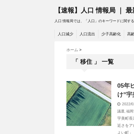
【速報】人口 情報局 ｜ 
人口 情報局では、「人口」のキーワードに関す
人口減少
人口流出
少子高齢化
高
ホーム
>
「 移住 」 一覧
05年
け”宇
2022/0
議選
,
福岡
宇美町長
近さをア
よい町」