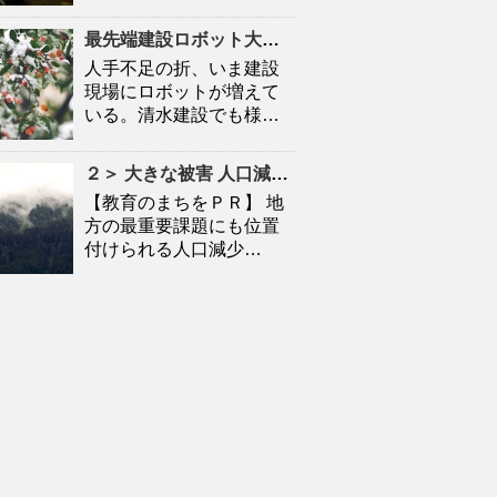
最先端建設ロボット大集合
人口
減少時代の建設現場を救
人手不足の折、いま建設
現場にロボットが増えて
いる。清水建設でも様…
２＞ 大きな被害
人口
減に拍車 「教育のまち」で移住促進｜特集 – 苫小牧民報
【教育のまちをＰＲ】 地
方の最重要課題にも位置
付けられる人口減少…