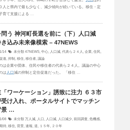
０人と県内で最も少なく、減少傾向が続いている。移住・定
子育て支援による …
を問う 神河町長選を前に（下）
人口
減
き込み未来像模索 – 47NEWS
1/14
未分類
47NEWS
,
中心
,
人口減
,
代表ら２４人
,
企業
,
住民
,
促進
,
抑制
,
移住
,
移住者
,
議論
のは企業や団体、住民や移住者の代表ら２４人。議論の中心
のは
人口
減の抑制と定住促進だった。 「移住 …
道「ワーケーション」誘致に注力 ６３市
が受け入れ、ポータルサイトでマッチン
景 …
1/08
未分類
万人減
,
人口
,
人口減
,
人口減少
,
前回調査
,
危機感
,
期待
,
移住
,
背景
,
速報
,
道
,
１５年
,
２０年