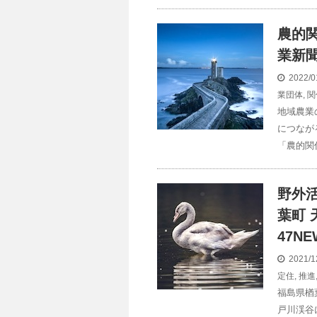
農的
業新
2022/0
業団体
,
関
地域農業
につなが
「農的関
野外
葉町 
47NE
2021/1
定住
,
推進
福島県楢
戸川渓谷