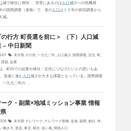
口
減で移住に期待 … 背景にあるのは
人口
減少への危機感
年の国勢調査（速報）で、道の
人口
は１５年の前回調査から
人減。
の行方 町長選を前に＞ （下）
人口
減
 – 中日新聞
1/07
未分類
その先
,
一九七〇年
,
人口減少
,
国勢調査
,
定住
,
町
,
,
課題
,
起業
は、町内での起業や移住・定住につなげたいとの思いもあ
は、急速に進む
人口
減少が大きな課題となっている。国勢調査
、一九七〇年の …
ワーク・副業×地域ミッション事業 情報
玉県
0/28
未分類
テレワーク
,
テレワーク勤務
,
促進
,
副業
,
創出
,
埼
い働き方
,
普及
,
東京
,
移住
,
追い風
,
関係人口