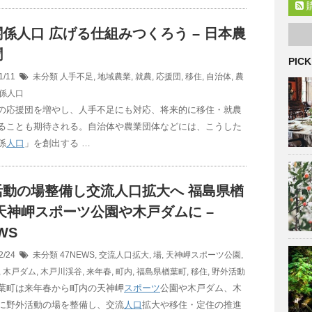
関係
人口
広げる仕組みつくろう – 日本農
聞
PICK
1/11
未分類
人手不足
,
地域農業
,
就農
,
応援団
,
移住
,
自治体
,
農
係人口
の応援団を増やし、人手不足にも対応、将来的に移住・就農
ることも期待される。自治体や農業団体などには、こうした
係
人口
」を創出する …
活動の場整備し交流
人口
拡大へ 福島県楢
天神岬スポーツ公園や木戸ダムに –
WS
2/24
未分類
47NEWS
,
交流人口拡大
,
場
,
天神岬スポーツ公園
,
,
木戸ダム
,
木戸川渓谷
,
来年春
,
町内
,
福島県楢葉町
,
移住
,
野外活動
葉町は来年春から町内の天神岬
スポーツ
公園や木戸ダム、木
に野外活動の場を整備し、交流
人口
拡大や移住・定住の推進