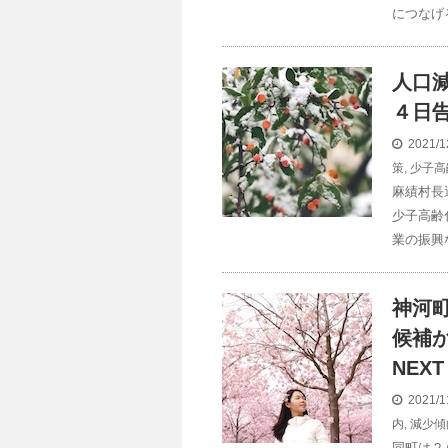
につなげ
人口
４日告
2021/1
策
,
少子高
麻績村長
少子高齢
業の振興
神河
候補か
NEXT
2021/1
内
,
減少傾
同町は２