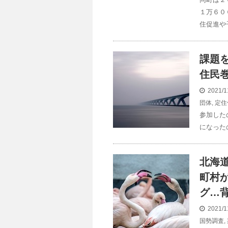
１万６０
住促進や
課題
住民巻
2021/1
団体
,
定住
参加した
になった
北海
町村
グ…背
2021/1
国勢調査
,