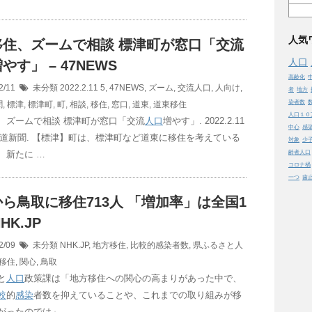
人気
移住、ズームで相談 標津町が窓口「交流
人口
やす」 – 47NEWS
高齢化
2/11
未分類
2022.2.11 5
,
47NEWS
,
ズーム
,
交流人口
,
人向け
,
者
地方
染者数
聞
,
標津
,
標津町
,
町
,
相談
,
移住
,
窓口
,
道東
,
道東移住
人口１０
、ズームで相談 標津町が窓口「交流
人口
増やす」. 2022.2.11
中心
感
 北海道新聞. 【標津】町は、標津町など道東に移住を考えている
対象
少
、新たに …
齢者人口
コロナ禍
一つ
歯
ら鳥取に移住713人 「増加率」は全国1
NHK.JP
2/09
未分類
NHK.JP
,
地方移住
,
比較的感染者数
,
県ふるさと人
移住
,
関心
,
鳥取
と
人口
政策課は「地方移住への関心の高まりがあった中で、
較
的
感染
者数を抑えていることや、これまでの取り組みが移
がったのでは」 …