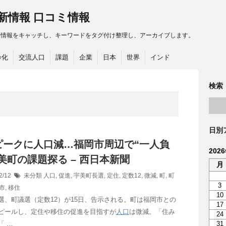
最新情報 口コミ情報
る情報をキャッチし、キーワードをタグ付け整理し、アーカイブします。
齢化
交流人口
課題
企業
日本
世界
インド
検索
日別
ピークに
人口
減…福岡市周辺で“一人負
202
美町の課題探る – 西日本新聞
月
2/12
未分類
人口
,
促進
,
宇美町長選
,
定住
,
定数12
,
微減
,
町
,
町
3
市
,
移住
10
選、町議選（定数12）が15日、告示される。町は福岡市との
17
ピールし、定住や移住の促進を目指すが
人口
は微減。「住み
24
「 …
31