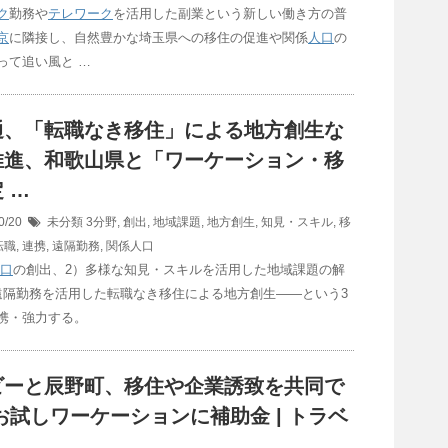
ク
勤務や
テレワーク
を活用した副業という新しい働き方の普
京
に隣接し、自然豊かな埼玉県への移住の促進や関係
人口
の
って追い風と …
通、「転職なき移住」による地方創生な
推進、和歌山県と「ワーケーション・移
 …
0/20
未分類
3分野
,
創出
,
地域課題
,
地方創生
,
知見・スキル
,
移
転職
,
連携
,
遠隔勤務
,
関係人口
口
の創出、2）多様な知見・スキルを活用した地域課題の解
遠隔勤務を活用した転職なき移住による地方創生――という3
携・強力する。
ビーと辰野町、移住や企業誘致を共同で
お試しワーケーションに補助金 | トラベ