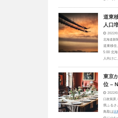
道東
人口
増
2022/0
北海道新
道東移住
5:00
人向けに
東京か
位 – 
2022/0
口政策課
,
県ふるさ
鳥取は
比
住につな