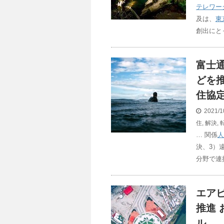
テレワー
及は、
東
創出にと
富士
どを
住協定
2021/1
住
,
解決
,
… 関係
人
決、3）
分野で連
エア
推進 
ル …