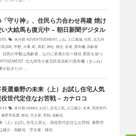
の「守り神」、住民ら力合わせ再建 焼け
い大絵馬も復元中 – 朝日新聞デジタル
2/01
未分類
ADVERTISEMENT
,
ふね
,
人口激減
,
住民
,
北九州
区長浜町
,
半数
,
火事
,
町
,
異彩
,
神社
,
移住
,
若者
,
貴布禰
,
高齢者
、住民の半数は高齢者…なのに若者が次々移住 異彩を放つ
VERTISEMENT. 北九州市小倉北区長浜町の貴布禰（きふね）
事が起きたの …
市長選秦野の未来（上）お試し住宅人気
役世代定住なお苦戦 – カナロコ
1/14
未分類
middot
,
お試し住宅人気
,
人口減少
,
未来
,
現役世代
,
秦野市長選
,
移住
,
空き家
,
苦戦
,
高齢化
来（上）お試し住宅人気も…現役世代定住なお苦戦. 秦野市
口
減少 · 高齢化 · 空き家 · 移住.