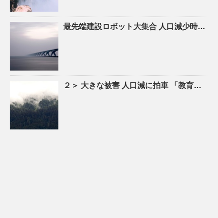
最先端建設ロボット大集合
人口
減少時代の建設現場を救え！ – YouTube
２＞ 大きな被害
人口
減に拍車 「教育のまち」で移住促進｜特集 – 苫小牧民報