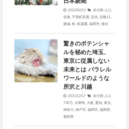
日本新聞
2022/02/12
未分類
人口
,
促進
,
宇美町長選
,
定住
,
定数12
,
微減
,
町
,
町議選
,
福岡市
,
移住
驚きのポテンシャ
ルを秘めた埼玉、
東京に従属しない
未来とは パラレル
ワールドのような
所沢と川越
2021/12/17
未分類
人口
730万
,
兵庫県
,
大阪
,
愛知
,
東京
,
神奈川
,
神戸市
,
福岡市
,
福岡県
,
都府県