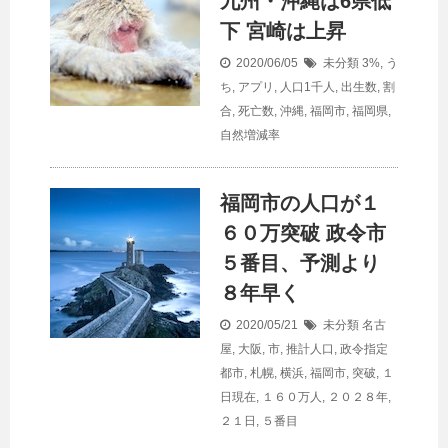
九州・沖縄は6県低
下 宮崎は上昇
2020/06/05
未分類
3%
,
う
ち
,
アプリ
,
人口1千人
,
出生数
,
割
合
,
死亡数
,
沖縄
,
福岡市
,
福岡県
,
自然増減率
福岡市の
人口
が１
６０万突破 政令市
５番目、予測より
８年早く
2020/05/21
未分類
名古
屋
,
大阪
,
市
,
推計人口
,
政令指定
都市
,
札幌
,
横浜
,
福岡市
,
突破
,
１
日現在
,
１６０万人
,
２０２８年
,
２１日
,
５番目