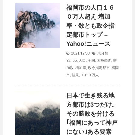
福岡市の
人口
１６
０万人超え 増加
率・数とも政令指
定都市トップ –
Yahoo!ニュース
2021/12/03
未分類
Yahoo
,
人口
,
全国
,
国勢調査
,
増
加数
,
増加率
,
政令指定都市
,
福岡
市
,
結果
,
１６０万人
日本で生き残る地
方都市は3つだけ。
その勝敗を分ける
｢福岡にあって神戸
にない｣ある要素