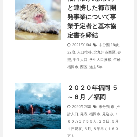
と連携した都市開
発事業について事
業予定者と基本協
定書を締結
2021/01/04
未分類
18歳
,
22歳
,
人口推移
,
北九州市西区
,
参
照
,
学生人口
,
学生人口推移
,
年齢
,
福岡市
,
西区
,
過去5年
２０２０年福岡 ５
～８月 ／福岡
2020/12/30
未分類
市
,
推
計人口
,
発表
,
福岡市
,
見込み
,
１
６０万１７５５人
,
２０日
,
５月
１日現在
,
６月
,
８年早く１６０
万人