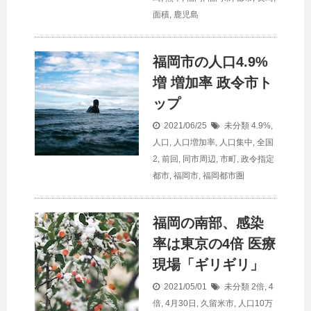
面積
,
鹿児島
福岡市の
人口
4.9%
増 増加率 政令市ト
ップ
2021/06/25
未分類
4.9%
,
人口
,
人口増加率
,
人口集中
,
全国
2
,
前回
,
同市周辺
,
市町
,
政令指定
都市
,
福岡市
,
福岡都市圏
福岡の南部、感染
率は東京の4倍 医療
現場「ギリギリ」
2021/05/01
未分類
2倍
,
4
倍
,
4月30日
,
久留米市
,
人口10万