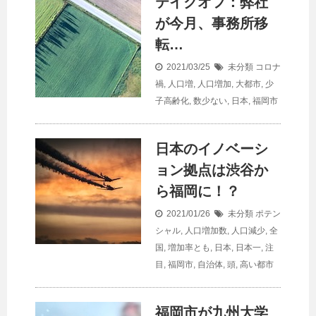
テイクオフ：弊社
が今月、事務所移
転…
2021/03/25
未分類
コロナ
禍
,
人口増
,
人口増加
,
大都市
,
少
子高齢化
,
数少ない
,
日本
,
福岡市
日本のイノベーシ
ョン拠点は渋谷か
ら福岡に！？
2021/01/26
未分類
ポテン
シャル
,
人口増加数
,
人口減少
,
全
国
,
増加率とも
,
日本
,
日本一
,
注
目
,
福岡市
,
自治体
,
頭
,
高い都市
福岡市が九州大学