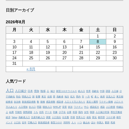
日別アーカイブ
2026年8月
月
火
水
木
金
土
日
1
2
3
4
5
6
7
8
9
10
11
12
13
14
15
16
17
18
19
20
21
22
23
24
25
26
27
28
29
30
31
« 8月
人気ワード
人口
人口減少
日本
増加
地域
人
減少
新型コロナウイルス
総人口
世界
高齢化
中国
課題
人口減
少
子高齢化
割合
関係人口
国
影響
東京
全国
県
高齢者
地方
拡大
県内
市
一方
町
多く
政府
交流人口
東京都
総務省
自治体
新規感染者数
数
接種
感染者数
感染者
人口１０万人当たり
直近１週間
ワクチン接種
人口１０
万人あたり
人口増加
全人口
問題
競技人口
NHK.JP
背景
状況
ワクチン
中心
感染拡大
感染
人口密度
65歳以
上
結果
可能性
国勢調査
うち
住民
データ
対象
少子化
企業
米国
国内
女性
韓国
人口減少対策
厚生労働省
経済
Yahoo
高齢者人口
生産年齢人口
調査
人口流出
出生数
市場
世界人口
成長
変化
都市部
コロナ禍
都市
インド
人口比
近年
労働人口
新規感染者
新型コロナ
2020年
人々
一つ
歯止め
ほか
外国人
要因
死者