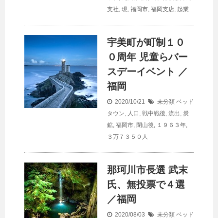
支社
,
現
,
福岡市
,
福岡支店
,
起業
宇美町が町制１０
０周年 児童らバー
スデーイベント ／
福岡
2020/10/21
未分類
ベッド
タウン
,
人口
,
戦中戦後
,
流出
,
炭
鉱
,
福岡市
,
閉山後
,
１９６３年
,
３万７３５０人
那珂川市長選 武末
氏、無投票で４選
／福岡
2020/08/03
未分類
ベッド