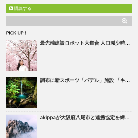
購読する
PICK UP !
最先端建設ロボット大集合
人口
減少時代の建設現場を救え! – ASCII.jp
調布に新スポーツ「パデル」施設 「キャプテン翼」高橋陽一さん手がける – 調布経済新聞
akippaが大阪府八尾市と連携協定を締結！駐車場シェアを活かしたにぎわいの創出と関係