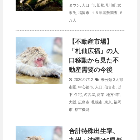
タウン
,
人口
,
市
,
旧那珂川町
,
武
末氏
,
福岡市
,
１５年国勢調査
,
５
万人
【不動産市場】
「札仙広福」の
人
口
移動から見た不
動産需要の今後
2020/07/12
未分類
3大都
市圏
,
中心都市
,
人口
,
仙台市
,
以
下
,
住宅
,
名古屋
,
商業
,
地方4市
,
大阪
,
広島市
,
札幌市
,
東京
,
福岡
市
,
都市機能
合計特殊出生率、