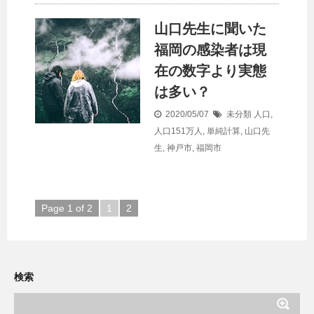
山口先生に聞いた
福岡の感染者は現
在の数字より実態
は多い？
2020/05/07
未分類
人口
,
人口151万人
,
単純計算
,
山口先
生
,
神戸市
,
福岡市
Page 1 of 2
1
2
検索