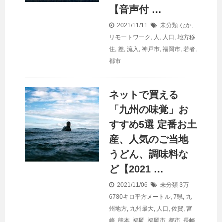
【音声付 …
2021/11/11
未分類
なか
,
リモートワーク
,
人
,
人口
,
地方移
住
,
差
,
流入
,
神戸市
,
福岡市
,
若者
,
都市
ネットで買える
「九州の味覚」お
すすめ5選 定番お土
産、人気のご当地
うどん、調味料な
ど【2021 …
2021/11/06
未分類
3万
6780キロ平方メートル
,
7県
,
九
州地方
,
九州最大
,
人口
,
佐賀
,
宮
崎
,
熊本
,
福岡
,
福岡市
,
都市
,
長崎
,