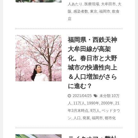
人あたり
,
医療現場
,
大牟田市
,
大
阪
,
感染者数
,
東京
,
福岡市
,
飲食
店
福岡県・西鉄天神
大牟田線が高架
化。春日市と大野
城市の快適性向上
＆
人口
増加がさら
に進む？
2021/04/25
未分類
10万
人
,
11万人
,
1990年
,
2000年
,
21
年3月末時点
,
9万人
,
ベッドタウ
ン
,
人口
,
発展
,
福岡市
,
都市化