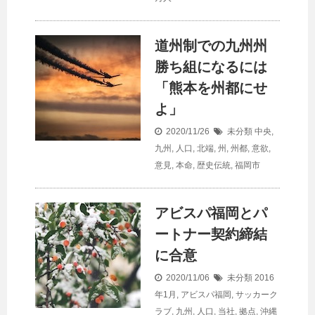
道州制での九州州
勝ち組になるには
「熊本を州都にせ
よ」
2020/11/26
未分類
中央
,
九州
,
人口
,
北端
,
州
,
州都
,
意欲
,
意見
,
本命
,
歴史伝統
,
福岡市
アビスパ福岡とパ
ートナー契約締結
に合意
2020/11/06
未分類
2016
年1月
,
アビスパ福岡
,
サッカーク
ラブ
,
九州
,
人口
,
当社
,
拠点
,
沖縄