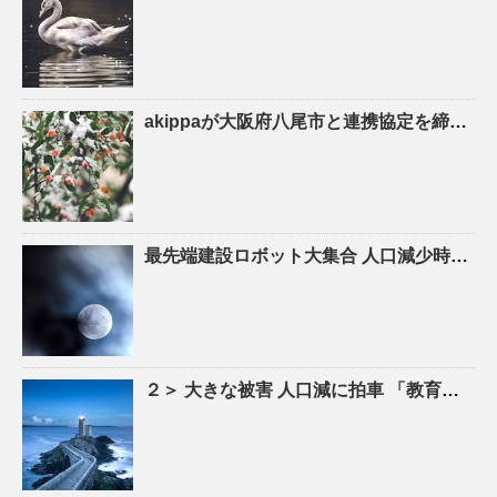
akippaが大阪府八尾市と連携協定を締結！駐車場シェアを活かしたにぎわいの創出と関係
最先端建設ロボット大集合
人口
減少時代の建設現場を救え！ – YouTube
２＞ 大きな被害
人口
減に拍車 「教育のまち」で移住促進｜特集 – 苫小牧民報