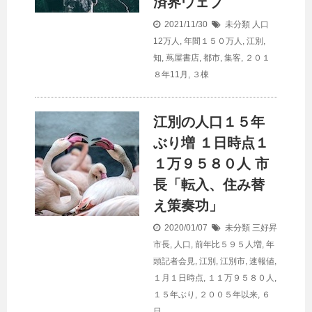
済界ウェブ
2021/11/30
未分類
人口
12万人
,
年間１５０万人
,
江別
,
知
,
蔦屋書店
,
都市
,
集客
,
２０１
８年11月
,
３棟
江別の
人口
１５年
ぶり増 １日時点１
１万９５８０人 市
長「転入、住み替
え策奏功」
2020/01/07
未分類
三好昇
市長
,
人口
,
前年比５９５人増
,
年
頭記者会見
,
江別
,
江別市
,
速報値
,
１月１日時点
,
１１万９５８０人
,
１５年ぶり
,
２００５年以来
,
６
日