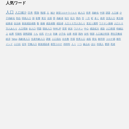
人気ワード
人口
人口減少
日本
増加
地域
人
減少
新型コロナウイルス
総人口
世界
高齢化
中国
課題
人口減
少
子高齢化
割合
関係人口
国
影響
東京
全国
県
高齢者
地方
拡大
県内
市
一方
町
多く
政府
交流人口
東京都
総務省
自治体
新規感染者数
数
接種
感染者数
感染者
人口１０万人当たり
直近１週間
ワクチン接種
人口１０
万人あたり
人口増加
全人口
問題
競技人口
NHK.JP
背景
状況
ワクチン
中心
感染拡大
感染
人口密度
65歳以
上
結果
可能性
国勢調査
うち
住民
データ
対象
少子化
企業
米国
国内
女性
韓国
人口減少対策
厚生労働省
経済
Yahoo
高齢者人口
生産年齢人口
調査
人口流出
出生数
市場
世界人口
成長
変化
都市部
コロナ禍
都市
インド
人口比
近年
労働人口
新規感染者
新型コロナ
2020年
人々
一つ
歯止め
ほか
外国人
要因
死者