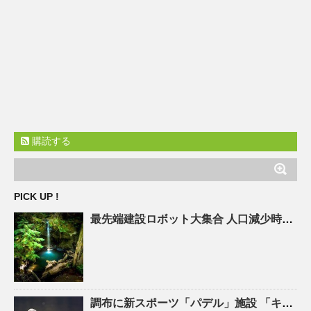
購読する
PICK UP !
最先端建設ロボット大集合
人口
減少時代の建設現場を救え! – ASCII.jp
調布に新スポーツ「パデル」施設 「キャプテン翼」高橋陽一さん手がける – 調布経済新聞