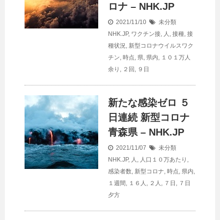
ロナ – NHK.JP
2021/11/10
未分類
NHK.JP
,
ワクチン接
,
人
,
接種
,
接
種状況
,
新型コロナウイルスワク
チン
,
時点
,
県
,
県内
,
１０１万人
余り
,
２回
,
９日
新たな感染ゼロ ５
日連続 新型コロナ
青森県 – NHK.JP
2021/11/07
未分類
NHK.JP
,
人
,
人口１０万あたり
,
感染者数
,
新型コロナ
,
時点
,
県内
,
１週間
,
１６人
,
２人
,
７日
,
７日
夕方