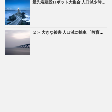
最先端建設ロボット大集合
人口
減少時代の建設現場を救え！ – YouTube
２＞ 大きな被害
人口
減に拍車 「教育のまち」で移住促進｜特集 – 苫小牧民報