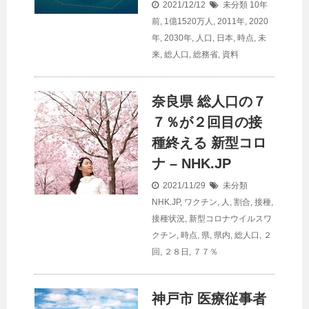
2021/12/12
未分類
10年
前
,
1億1520万人
,
2011年
,
2020
年
,
2030年
,
人口
,
日本
,
時点
,
未
来
,
総人口
,
総務省
,
資料
奈良県 総
人口
の７
７％が２回目の接
種終える 新型コロ
ナ – NHK.JP
2021/11/29
未分類
NHK.JP
,
ワクチン
,
人
,
割合
,
接種
,
接種状況
,
新型コロナウイルスワ
クチン
,
時点
,
県
,
県内
,
総人口
,
２
回
,
２８日
,
７７％
神戸市 医療従事者