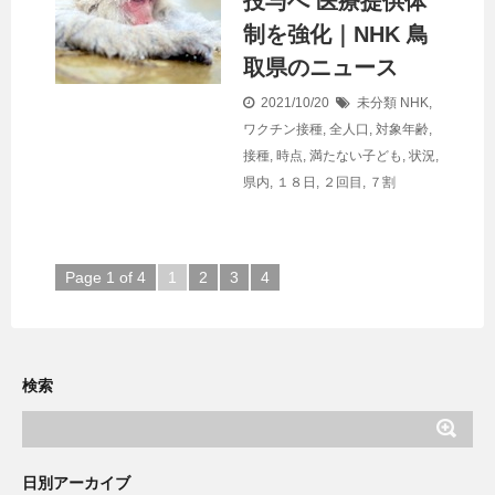
投与へ 医療提供体
制を強化｜NHK 鳥
取県のニュース
2021/10/20
未分類
NHK
,
ワクチン接種
,
全人口
,
対象年齢
,
接種
,
時点
,
満たない子ども
,
状況
,
県内
,
１８日
,
２回目
,
７割
Page 1 of 4
1
2
3
4
検索
日別アーカイブ