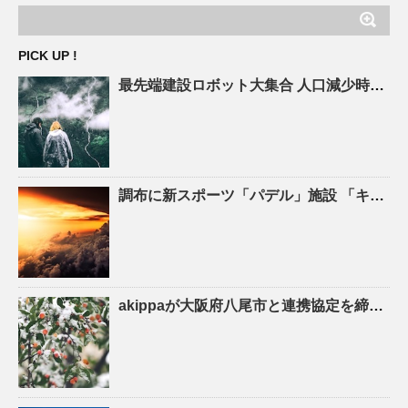
PICK UP !
最先端建設ロボット大集合
人口
減少時代の建設現場を救え! – ASCII.jp
調布に新スポーツ「パデル」施設 「キャプテン翼」高橋陽一さん手がける – 調布経済新聞
akippaが大阪府八尾市と連携協定を締結！駐車場シェアを活かしたにぎわいの創出と関係