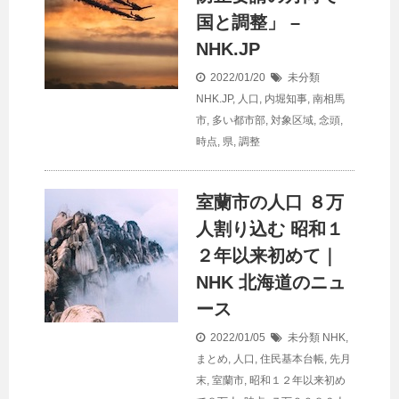
国と調整」 –
NHK.JP
2022/01/20
未分類
NHK.JP
,
人口
,
内堀知事
,
南相馬
市
,
多い都市部
,
対象区域
,
念頭
,
時点
,
県
,
調整
室蘭市の
人口
８万
人割り込む 昭和１
２年以来初めて｜
NHK 北海道のニュ
ース
2022/01/05
未分類
NHK
,
まとめ
,
人口
,
住民基本台帳
,
先月
末
,
室蘭市
,
昭和１２年以来初め