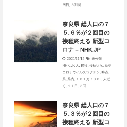
回目
,
８割弱
奈良県 総
人口
の７
５.６％が２回目の
接種終える 新型コ
ロナ – NHK.JP
2021/11/12
未分類
NHK.JP
,
人
,
接種
,
接種状況
,
新型
コロナウイルスワクチン
,
時点
,
県
,
県内
,
１０１万７０００人近
く
,
１１日
,
２回
奈良県 総
人口
の７
５.３％が２回目の
接種終える 新型コ