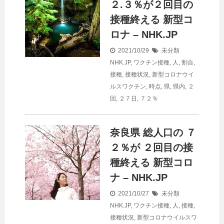
２.３％が２回目の
接種終える 新型コ
ロナ – NHK.JP
2021/10/29
未分類
NHK.JP
,
ワクチン接種
,
人
,
割合
,
接種
,
接種状況
,
新型コロナウイ
ルスワクチン
,
時点
,
県
,
県内
,
２
回
,
２７日
,
７２％
奈良県 総
人口
の ７
２％が ２回目の接
種終える 新型コロ
ナ – NHK.JP
2021/10/27
未分類
NHK.JP
,
ワクチン接種
,
人
,
接種
,
接種状況
,
新型コロナウイルスワ