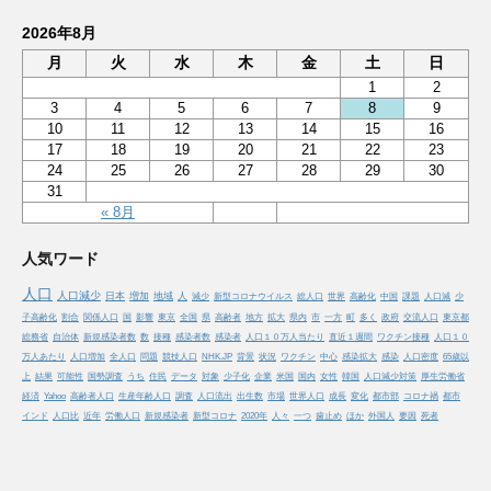
2026年8月
月
火
水
木
金
土
日
1
2
3
4
5
6
7
8
9
10
11
12
13
14
15
16
17
18
19
20
21
22
23
24
25
26
27
28
29
30
31
« 8月
人気ワード
人口
人口減少
日本
増加
地域
人
減少
新型コロナウイルス
総人口
世界
高齢化
中国
課題
人口減
少
子高齢化
割合
関係人口
国
影響
東京
全国
県
高齢者
地方
拡大
県内
市
一方
町
多く
政府
交流人口
東京都
総務省
自治体
新規感染者数
数
接種
感染者数
感染者
人口１０万人当たり
直近１週間
ワクチン接種
人口１０
万人あたり
人口増加
全人口
問題
競技人口
NHK.JP
背景
状況
ワクチン
中心
感染拡大
感染
人口密度
65歳以
上
結果
可能性
国勢調査
うち
住民
データ
対象
少子化
企業
米国
国内
女性
韓国
人口減少対策
厚生労働省
経済
Yahoo
高齢者人口
生産年齢人口
調査
人口流出
出生数
市場
世界人口
成長
変化
都市部
コロナ禍
都市
インド
人口比
近年
労働人口
新規感染者
新型コロナ
2020年
人々
一つ
歯止め
ほか
外国人
要因
死者