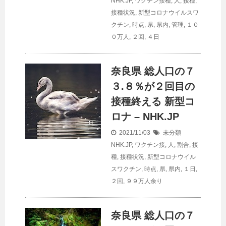
NHK.JP
,
ワクチン接種
,
人
,
接種
,
接種状況
,
新型コロナウイルスワ
クチン
,
時点
,
県
,
県内
,
管理
,
１０
０万人
,
２回
,
４日
奈良県 総
人口
の７
３.８％が２回目の
接種終える 新型コ
ロナ – NHK.JP
2021/11/03
未分類
NHK.JP
,
ワクチン接
,
人
,
割合
,
接
種
,
接種状況
,
新型コロナウイル
スワクチン
,
時点
,
県
,
県内
,
１日
,
２回
,
９９万人余り
奈良県 総
人口
の７