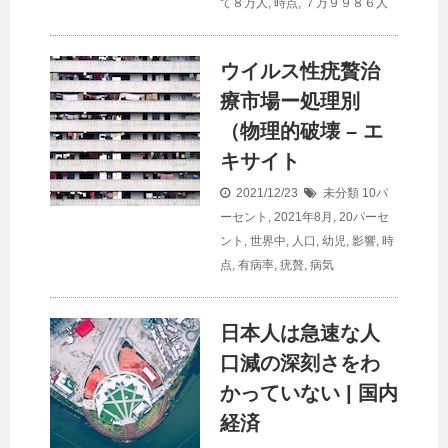
て８万人
,
時点
,
７万９９８６人
ウイルス性疣贅治
療市場ー処理別
（物理的破壊 – エ
キサイト
2021/12/23
未分類
10パ
ーセント
,
2021年8月
,
20パーセ
ント
,
世界中
,
人口
,
幼児
,
影響
,
時
点
,
有病率
,
疣贅
,
病気
日本人は急速な
人
口
減の深刻さをわ
かっていない | 国内
経済