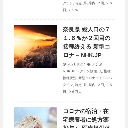
クチン
,
時点
,
県
,
県内
,
２回
,
２６
日
,
７２％
奈良県 総
人口
の７
１.６％が２回目の
接種終える 新型コ
ロナ – NHK.JP
2021/10/27
未分類
NHK.JP
,
ワクチン接種
,
人
,
接種
,
接種状況
,
新型コロナウイルスワ
クチン
,
時点
,
県
,
県内
,
２回
,
２５
日
,
９６万人
コロナの宿泊・在
宅療養者に処方薬