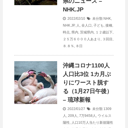
県のニュース –
NHK.JP
2022/02/10
未分類
NHK
,
NHK.JP
,
人
,
全人口
,
子ども
,
接種
,
時点
,
県内
,
茨城県内
,
１２歳以下
,
２５万６０００人あまり
,
３回目
,
８.８％
,
８日
沖縄コロナ1100人
人口
比3位 1カ月ぶ
りにワースト脱す
る（1月27日午後）
– 琉球新報
2022/01/27
未分類
1309
人
,
209人
,
7万9458人
,
ウイルス
陽性
,
人口10万人当たり新規陽性