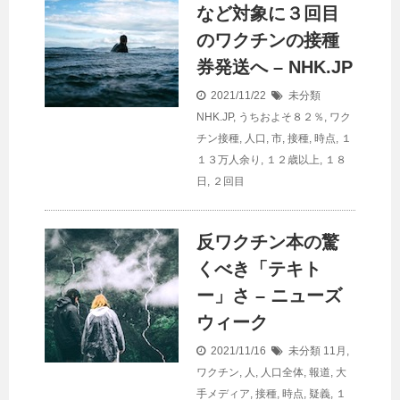
など対象に３回目
のワクチンの接種
券発送へ – NHK.JP
2021/11/22
未分類
NHK.JP
,
うちおよそ８２％
,
ワク
チン接種
,
人口
,
市
,
接種
,
時点
,
１
１３万人余り
,
１２歳以上
,
１８
日
,
２回目
反ワクチン本の驚
くべき「テキト
ー」さ – ニューズ
ウィーク
2021/11/16
未分類
11月
,
ワクチン
,
人
,
人口全体
,
報道
,
大
手メディア
,
接種
,
時点
,
疑義
,
１