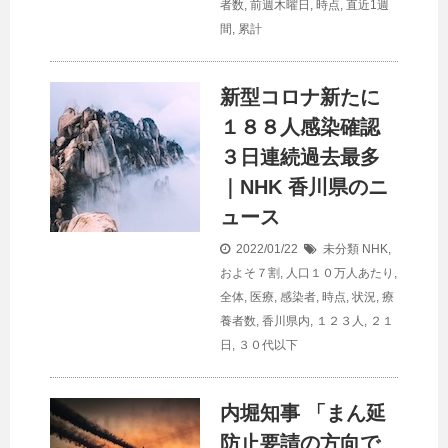
者数
,
前週木曜日
,
時点
,
直近1週
間
,
累計
新型コロナ新たに
１８８人感染確認
３日連続過去最多
｜NHK 香川県のニ
ュース
2022/01/22
未分類
NHK
,
およそ７割
,
人口１０万人あたり
,
全体
,
医療
,
感染者
,
時点
,
状況
,
療
養者数
,
香川県内
,
１２３人
,
２１
日
,
３０代以下
内堀知事 「まん延
防止要請の方向で