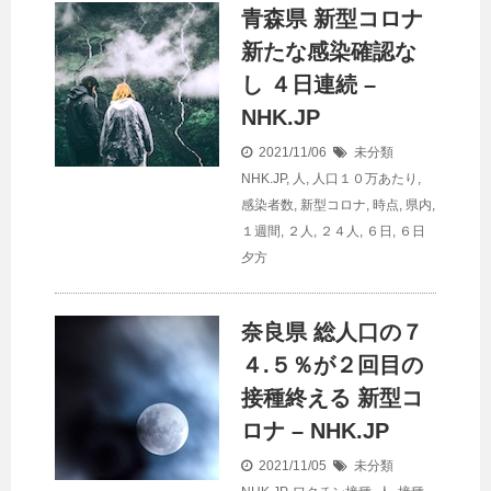
青森県 新型コロナ
新たな感染確認な
し ４日連続 –
NHK.JP
2021/11/06
未分類
NHK.JP
,
人
,
人口１０万あたり
,
感染者数
,
新型コロナ
,
時点
,
県内
,
１週間
,
２人
,
２４人
,
６日
,
６日
夕方
奈良県 総
人口
の７
４.５％が２回目の
接種終える 新型コ
ロナ – NHK.JP
2021/11/05
未分類