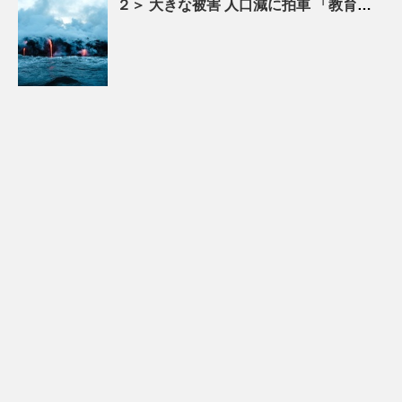
２＞ 大きな被害
人口
減に拍車 「教育のまち」で移住促進｜特集 – 苫小牧民報