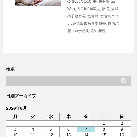
2022/01/10
未分類
au
Web
,
人口比1000人
,
倍増
,
大城
裕子教育長
,
宮古島
,
宮古島コロ
ナ
,
宮古島市教育委員会
,
市内
,
新
型コロナ感染拡大
,
状況
検索
日別アーカイブ
2026年8月
月
火
水
木
金
土
日
1
2
3
4
5
6
7
8
9
10
11
12
13
14
15
16