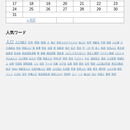
17
18
19
20
21
22
23
24
25
26
27
28
29
30
31
« 8月
人気ワード
人口
人口減少
日本
増加
地域
人
減少
新型コロナウイルス
総人口
世界
高齢化
中国
課題
人口減
少
子高齢化
割合
関係人口
国
影響
東京
全国
県
高齢者
地方
拡大
県内
市
一方
町
多く
政府
交流人口
東京都
総務省
自治体
新規感染者数
数
接種
感染者数
感染者
人口１０万人当たり
直近１週間
ワクチン接種
人口１０
万人あたり
人口増加
全人口
問題
競技人口
NHK.JP
背景
状況
ワクチン
中心
感染拡大
感染
人口密度
65歳以
上
結果
可能性
国勢調査
うち
住民
データ
対象
少子化
企業
米国
国内
女性
韓国
人口減少対策
厚生労働省
経済
Yahoo
高齢者人口
生産年齢人口
調査
人口流出
出生数
市場
世界人口
成長
変化
都市部
コロナ禍
都市
インド
人口比
近年
労働人口
新規感染者
新型コロナ
2020年
人々
一つ
歯止め
ほか
外国人
要因
死者