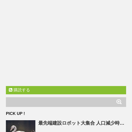
購読する
PICK UP !
最先端建設ロボット大集合
人口
減少時代の建設現場を救え! – ASCII.jp