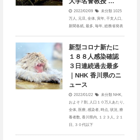
大学名誉教授 …
2022/02/09
未分類
1025
万人
,
元旦
,
全体
,
寅年
,
干支人口
,
新聞各紙
,
最多
,
毎年
,
総務省発表
新型コロナ新たに
１８８人感染確認
３日連続過去最多
｜NHK 香川県のニ
ュース
2022/01/22
未分類
NHK
,
およそ７割
,
人口１０万人あたり
,
全体
,
医療
,
感染者
,
時点
,
状況
,
療
養者数
,
香川県内
,
１２３人
,
２１
日
,
３０代以下