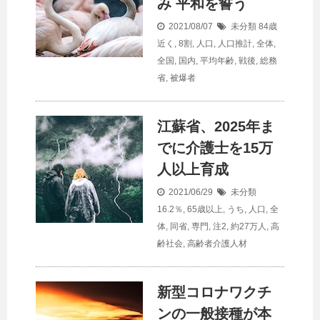
み 平和を誓う
2021/08/07
未分類
84歳
近く
,
8割
,
人口
,
人口推計
,
全体
,
全国
,
国内
,
平均年齢
,
戦後
,
総務
省
,
被爆者
江蘇省、2025年ま
でに介護士を15万
人以上育成
2021/06/29
未分類
16.2％
,
65歳以上
,
うち
,
人口
,
全
体
,
同省
,
専門
,
注2
,
約27万人
,
高
齢社会
,
高齢者介護人材
新型コロナワクチ
ンの一般接種が本