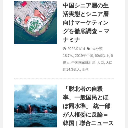
中国シニア層の生
活実態とシニア層
向けマーケティン
グを徹底調査 – マ
ナミナ
2022/01/14
未分類
18.7％
,
2019年中国
,
60歳以上
,
6
億人
,
中国国家統計局
,
人口
,
人口
約14.3億人
,
全体
「脱北者の自殺
率、一般国民とほ
ぼ同水準」 統一部
が人権委に反論＝
韓国 | 聯合ニュース