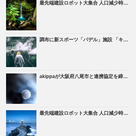
最先端建設ロボット大集合
人口
減少時代の建設現場を救え! – ASCII.jp
調布に新スポーツ「パデル」施設 「キャプテン翼」高橋陽一さん手がける – 調布経済新聞
akippaが大阪府八尾市と連携協定を締結！駐車場シェアを活かしたにぎわいの創出と関係
最先端建設ロボット大集合
人口
減少時代の建設現場を救え！ – YouTube