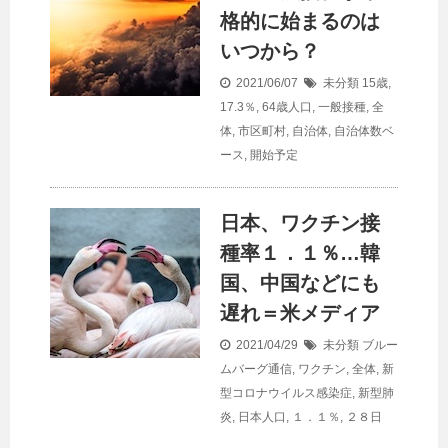
格的に始まるのは
いつから？
2021/06/07
未分類
15歳
,
17.3％
,
64歳人口
,
一般接種
,
全
体
,
市区町村
,
自治体
,
自治体数ベ
ース
,
開始予定
日本、ワクチン接
種率１．１％…韓
国、中国などにも
遅れ＝米メディア
2021/04/29
未分類
ブルー
ムバーグ通信
,
ワクチン
,
全体
,
新
型コロナウイルス感染症
,
新型肺
炎
,
日本人口
,
１．１％
,
２８日