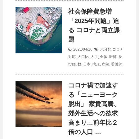
社会保障費急増
「2025年問題」迫
る コロナと両立課
題
2021/04/26
未分類
コロナ
対応
,
人口比
,
人手
,
全体
,
医師
,
及
び腰
,
数
,
日本
,
病床
,
病院
,
看護師
コロナ禍で加速す
る「ニューヨーク
脱出」 家賃高騰、
郊外生活への欲求
高まり…前年比２
倍の
人口
…