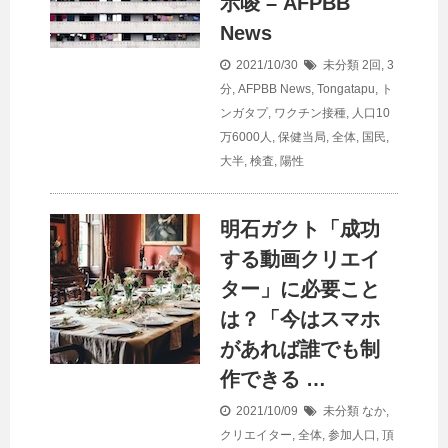
示唆 – AFPBB
News
2021/10/30
未分類
2回
,
3
分
,
AFPBB News
,
Tongatapu
,
ト
ンガタプ
,
ワクチン接種
,
人口10
万6000人
,
保健当局
,
全体
,
国民
,
大半
,
検査
,
陽性
明石ガクト「成功
する動画クリエイ
ター」に必要こと
は？「今はスマホ
があれば誰でも制
作できる …
2021/10/09
未分類
なか
,
クリエイター
,
全体
,
参加人口
,
頂