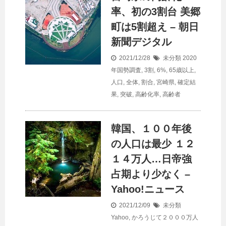
率、初の3割台 美郷
町は5割超え – 朝日
新聞デジタル
2021/12/28
未分類
2020
年国勢調査
,
3割
,
6%
,
65歳以上
,
人口
,
全体
,
割合
,
宮崎県
,
確定結
果
,
突破
,
高齢化率
,
高齢者
韓国、１００年後
の
人口
は最少 １２
１４万人…日帝強
占期より少なく –
Yahoo!ニュース
2021/12/09
未分類
Yahoo
,
かろうじて２０００万人