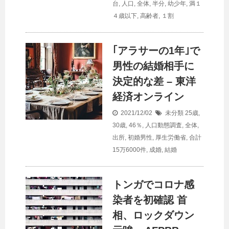
台
,
人口
,
全体
,
半分
,
幼少年
,
満１
４歳以下
,
高齢者
,
１割
｢アラサーの1年｣で
男性の結婚相手に
決定的な差 – 東洋
経済オンライン
2021/12/02
未分類
25歳
,
30歳
,
46％
,
人口動態調査
,
全体
,
出所
,
初婚男性
,
厚生労働省
,
合計
15万6000件
,
成婚
,
結婚
トンガでコロナ感
染者を初確認 首
相、ロックダウン