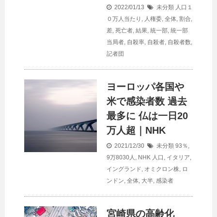
2022/01/13
未分類
人口１
０万人当たり
,
人権委
,
全体
,
割合
,
差
,
死亡者
,
結果
,
統一部
,
統一部
当局者
,
自殺率
,
自殺者
,
自殺者数
,
記者団
ヨーロッパ各国や
米で感染者数 過去
最多に 仏は一日20
万人超｜NHK
2021/12/30
未分類
93％
,
9万8030人
,
NHK 人口
,
イタリア
,
イングランド
,
オミクロン株
,
ロ
ンドン
,
全体
,
大半
,
感染者
宮崎県の高齢化