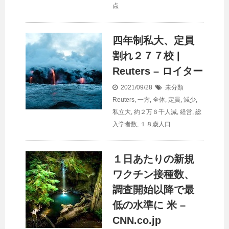
点
四年制私大、定員
割れ２７７校 |
Reuters – ロイター
2021/09/28
未分類
Reuters
,
一方
,
全体
,
定員
,
減少
,
私立大
,
約２万６千人減
,
経営
,
総
入学者数
,
１８歳人口
１日あたりの新規
ワクチン接種数、
調査開始以降で最
低の水準に 米 –
CNN.co.jp