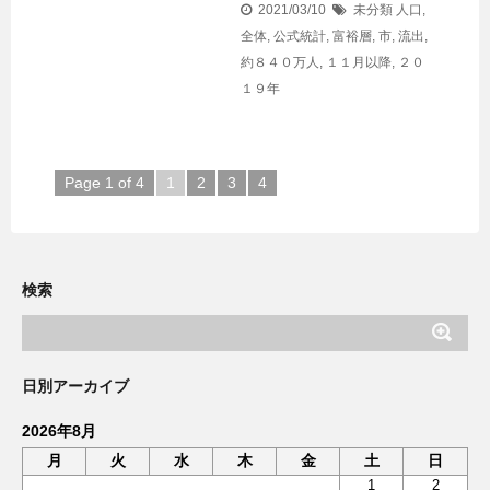
2021/03/10
未分類
人口
,
全体
,
公式統計
,
富裕層
,
市
,
流出
,
約８４０万人
,
１１月以降
,
２０
１９年
Page 1 of 4
1
2
3
4
検索
日別アーカイブ
2026年8月
月
火
水
木
金
土
日
1
2