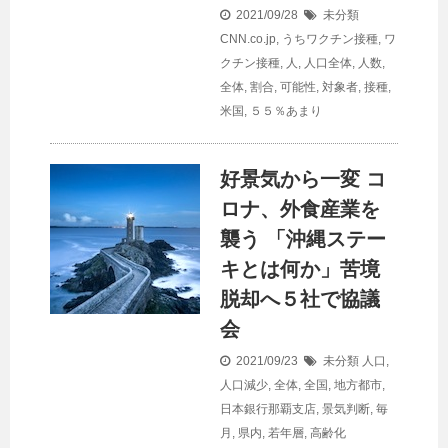
2021/09/28
未分類
CNN.co.jp
,
うちワクチン接種
,
ワ
クチン接種
,
人
,
人口全体
,
人数
,
全体
,
割合
,
可能性
,
対象者
,
接種
,
米国
,
５５％あまり
好景気から一変 コ
ロナ、外食産業を
襲う 「沖縄ステー
キとは何か」苦境
脱却へ５社で協議
会
2021/09/23
未分類
人口
,
人口減少
,
全体
,
全国
,
地方都市
,
日本銀行那覇支店
,
景気判断
,
毎
月
,
県内
,
若年層
,
高齢化