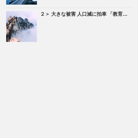
２＞ 大きな被害
人口
減に拍車 「教育のまち」で移住促進｜特集 – 苫小牧民報