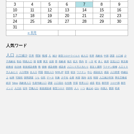
3
4
5
6
7
8
9
10
11
12
13
14
15
16
17
18
19
20
21
22
23
24
25
26
27
28
29
30
31
« 8月
人気ワード
人口
人口減少
日本
増加
地域
人
減少
新型コロナウイルス
総人口
世界
高齢化
中国
課題
人口減
少
子高齢化
割合
関係人口
国
影響
東京
全国
県
高齢者
地方
拡大
県内
市
一方
町
多く
政府
交流人口
東京都
総務省
自治体
新規感染者数
数
接種
感染者数
感染者
人口１０万人当たり
直近１週間
ワクチン接種
人口１０
万人あたり
人口増加
全人口
問題
競技人口
NHK.JP
背景
状況
ワクチン
中心
感染拡大
感染
人口密度
65歳以
上
結果
可能性
国勢調査
うち
住民
データ
対象
少子化
企業
米国
国内
女性
韓国
人口減少対策
厚生労働省
経済
Yahoo
高齢者人口
生産年齢人口
調査
人口流出
出生数
市場
世界人口
成長
変化
都市部
コロナ禍
都市
インド
人口比
近年
労働人口
新規感染者
新型コロナ
2020年
人々
一つ
歯止め
ほか
外国人
要因
死者