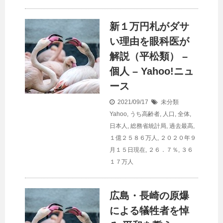
新１万円札がダサ
い理由を眼科医が
解説（平松類） –
個人 – Yahoo!ニュ
ース
2021/09/17
未分類
Yahoo
,
うち高齢者
,
人口
,
全体
,
日本人
,
総務省統計局
,
過去最高
,
１億２５８６万人
,
２０２０年９
月１５日現在
,
２６．７％
,
３６
１７万人
広島・長崎の原爆
による犠牲者を悼