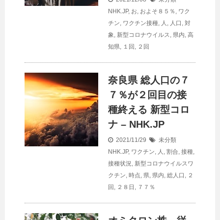
NHK.JP
,
お
,
およそ８５％
,
ワク
チン
,
ワクチン接種
,
人
,
人口
,
対
象
,
新型コロナウイルス
,
県内
,
高
知県
,
１回
,
２回
奈良県 総
人口
の７
７％が２回目の接
種終える 新型コロ
ナ – NHK.JP
2021/11/29
未分類
NHK.JP
,
ワクチン
,
人
,
割合
,
接種
,
接種状況
,
新型コロナウイルスワ
クチン
,
時点
,
県
,
県内
,
総人口
,
２
回
,
２８日
,
７７％