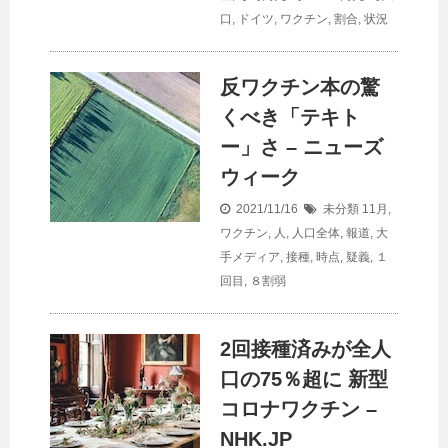
口
,
ドイツ
,
ワクチン
,
割合
,
状況
反ワクチン本の驚
くべき「テキト
ー」さ – ニューズ
ウィーク
2021/11/16
未分類
11月
,
ワクチン
,
人
,
人口全体
,
報道
,
大
手メディア
,
接種
,
時点
,
疑義
,
１
回目
,
８割弱
2回接種済みが全
人
口
の75％超に 新型
コロナワクチン –
NHK.JP