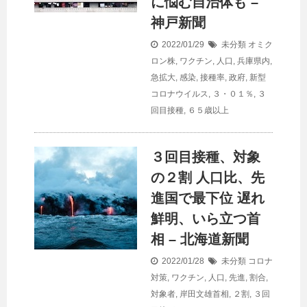
に悩む自治体も –
神戸新聞
2022/01/29
未分類
オミク
ロン株
,
ワクチン
,
人口
,
兵庫県内
,
急拡大
,
感染
,
接種率
,
政府
,
新型
コロナウイルス
,
３・０１％
,
３
回目接種
,
６５歳以上
３回目接種、対象
の２割
人口
比、先
進国で最下位 遅れ
鮮明、いら立つ首
相 – 北海道新聞
2022/01/28
未分類
コロナ
対策
,
ワクチン
,
人口
,
先進
,
割合
,
対象者
,
岸田文雄首相
,
２割
,
３回