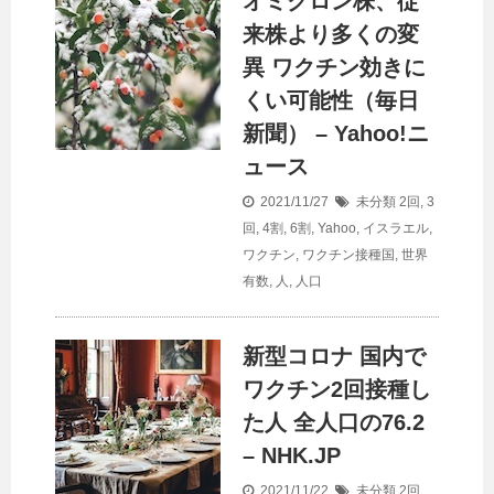
オミクロン株、従
来株より多くの変
異 ワクチン効きに
くい可能性（毎日
新聞） – Yahoo!ニ
ュース
2021/11/27
未分類
2回
,
3
回
,
4割
,
6割
,
Yahoo
,
イスラエル
,
ワクチン
,
ワクチン接種国
,
世界
有数
,
人
,
人口
新型コロナ 国内で
ワクチン2回接種し
た人 全
人口
の76.2
– NHK.JP
2021/11/22
未分類
2回
,