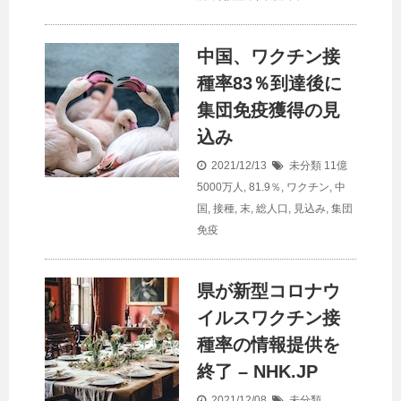
中国、ワクチン接
種率83％到達後に
集団免疫獲得の見
込み
2021/12/13
未分類
11億
5000万人
,
81.9％
,
ワクチン
,
中
国
,
接種
,
末
,
総人口
,
見込み
,
集団
免疫
県が新型コロナウ
イルスワクチン接
種率の情報提供を
終了 – NHK.JP
2021/12/08
未分類