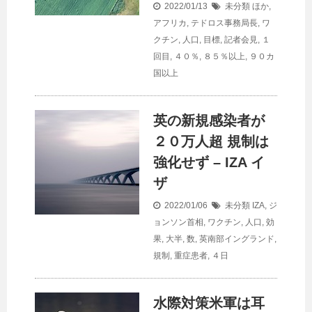
2022/01/13
未分類
ほか
,
アフリカ
,
テドロス事務局長
,
ワ
クチン
,
人口
,
目標
,
記者会見
,
１
回目
,
４０％
,
８５％以上
,
９０カ
国以上
英の新規感染者が
２０万人超 規制は
強化せず – IZA イ
ザ
2022/01/06
未分類
IZA
,
ジ
ョンソン首相
,
ワクチン
,
人口
,
効
果
,
大半
,
数
,
英南部イングランド
,
規制
,
重症患者
,
４日
水際対策米軍は耳