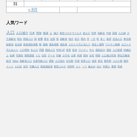
31
« 8月
人気ワード
人口
人口減少
日本
増加
地域
人
減少
新型コロナウイルス
総人口
世界
高齢化
中国
課題
人口減
少
子高齢化
割合
関係人口
国
影響
東京
全国
県
高齢者
地方
拡大
県内
市
一方
町
多く
政府
交流人口
東京都
総務省
自治体
新規感染者数
数
接種
感染者数
感染者
人口１０万人当たり
直近１週間
ワクチン接種
人口１０
万人あたり
人口増加
全人口
問題
競技人口
NHK.JP
背景
状況
ワクチン
中心
感染拡大
感染
人口密度
65歳以
上
結果
可能性
国勢調査
うち
住民
データ
対象
少子化
企業
米国
国内
女性
韓国
人口減少対策
厚生労働省
経済
Yahoo
高齢者人口
生産年齢人口
調査
人口流出
出生数
市場
世界人口
成長
変化
都市部
コロナ禍
都市
インド
人口比
近年
労働人口
新規感染者
新型コロナ
2020年
人々
一つ
歯止め
ほか
外国人
要因
死者