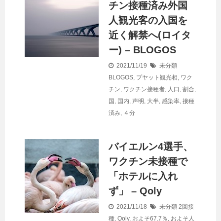
チン接種済み外国
人観光客の入国を
近く解禁へ(ロイタ
ー) – BLOGOS
2021/11/19
未分類
BLOGOS
,
プヤット観光相
,
ワク
チン
,
ワクチン接種者
,
人口
,
割合
,
国
,
国内
,
声明
,
大半
,
感染率
,
接種
済み
,
４分
バイエルン4選手、
ワクチン未接種で
「ホテルに入れ
ず」 – Qoly
2021/11/18
未分類
2回接
種
,
Qoly
,
およそ67.7％
,
およそ人