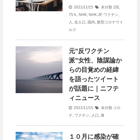
2021/11/15
未分類
2回
,
75％
,
NHK
,
NHK.JP
,
ワクチン
,
人
,
全人口
,
国内
,
新型コロナウイ
ルス
元”反ワクチン
派”女性、陰謀論か
らの目覚めの経緯
を語ったツイート
が話題に｜ニフテ
ィニュース
2021/11/15
未分類
コロ
ナ
,
ワクチン
,
人口
,
身
１０月に感染が確