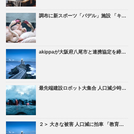
調布に新スポーツ「パデル」施設 「キャプテン翼」高橋陽一さん手がける – 調布経済新聞
akippaが大阪府八尾市と連携協定を締結！駐車場シェアを活かしたにぎわいの創出と関係
最先端建設ロボット大集合
人口
減少時代の建設現場を救え！ – YouTube
２＞ 大きな被害
人口
減に拍車 「教育のまち」で移住促進｜特集 – 苫小牧民報