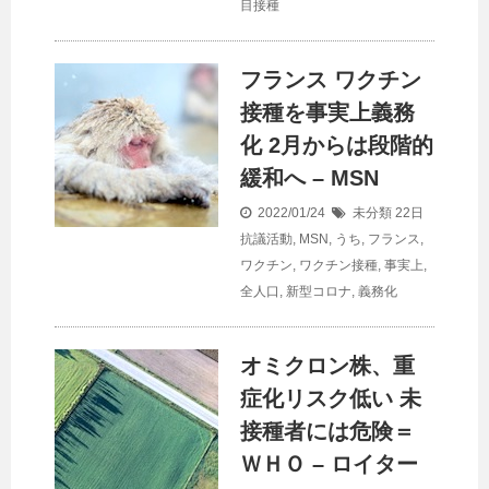
目接種
フランス ワクチン
接種を事実上義務
化 2月からは段階的
緩和へ – MSN
2022/01/24
未分類
22日
抗議活動
,
MSN
,
うち
,
フランス
,
ワクチン
,
ワクチン接種
,
事実上
,
全人口
,
新型コロナ
,
義務化
オミクロン株、重
症化リスク低い 未
接種者には危険＝
ＷＨＯ – ロイター