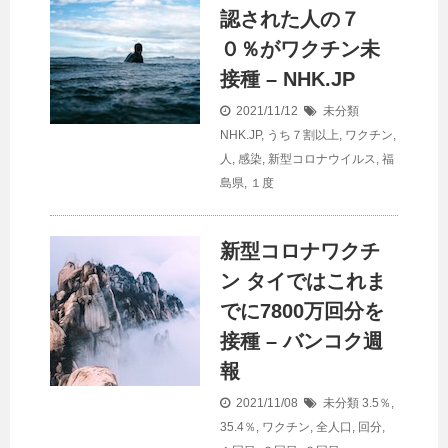
認された人の７
０％がワクチン未
接種 – NHK.JP
2021/11/12
未分類
NHK.JP
,
うち７割以上
,
ワクチン
,
人
,
感染
,
新型コロナウイルス
,
福
島県
,
１度
新型コロナワクチ
ン タイではこれま
でに7800万回分を
接種 – バンコク週
報
2021/11/08
未分類
3.5％
,
35.4％
,
ワクチン
,
全人口
,
回分
,