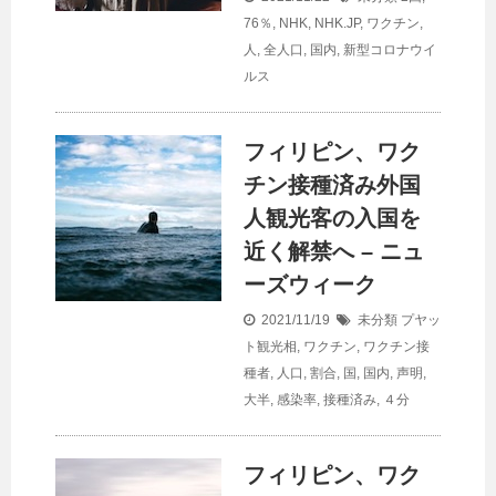
76％
,
NHK
,
NHK.JP
,
ワクチン
,
人
,
全人口
,
国内
,
新型コロナウイ
ルス
フィリピン、ワク
チン接種済み外国
人観光客の入国を
近く解禁へ – ニュ
ーズウィーク
2021/11/19
未分類
プヤッ
ト観光相
,
ワクチン
,
ワクチン接
種者
,
人口
,
割合
,
国
,
国内
,
声明
,
大半
,
感染率
,
接種済み
,
４分
フィリピン、ワク