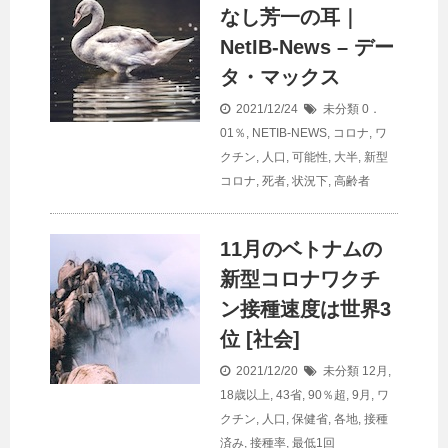
なし芳一の耳｜
NetIB-News – デー
タ・マックス
2021/12/24
未分類
0．
01％
,
NETIB-NEWS
,
コロナ
,
ワ
クチン
,
人口
,
可能性
,
大半
,
新型
コロナ
,
死者
,
状況下
,
高齢者
11月のベトナムの
新型コロナワクチ
ン接種速度は世界3
位 [社会]
2021/12/20
未分類
12月
,
18歳以上
,
43省
,
90％超
,
9月
,
ワ
クチン
,
人口
,
保健省
,
各地
,
接種
済み
,
接種率
,
最低1回