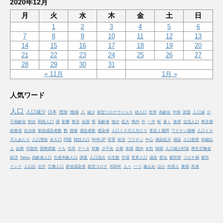
2020年12月
月
火
水
木
金
土
日
1
2
3
4
5
6
7
8
9
10
11
12
13
14
15
16
17
18
19
20
21
22
23
24
25
26
27
28
29
30
31
« 11月
1月 »
人気ワード
人口
人口減少
日本
増加
地域
人
減少
新型コロナウイルス
総人口
世界
高齢化
中国
課題
人口減
少
子高齢化
割合
関係人口
国
影響
東京
全国
県
高齢者
地方
拡大
県内
市
一方
町
多く
政府
交流人口
東京都
総務省
自治体
新規感染者数
数
接種
感染者数
感染者
人口１０万人当たり
直近１週間
ワクチン接種
人口１０
万人あたり
人口増加
全人口
問題
競技人口
NHK.JP
背景
状況
ワクチン
中心
感染拡大
感染
人口密度
65歳以
上
結果
可能性
国勢調査
うち
住民
データ
対象
少子化
企業
米国
国内
女性
韓国
人口減少対策
厚生労働省
経済
Yahoo
高齢者人口
生産年齢人口
調査
人口流出
出生数
市場
世界人口
成長
変化
都市部
コロナ禍
都市
インド
人口比
近年
労働人口
新規感染者
新型コロナ
2020年
人々
一つ
歯止め
ほか
外国人
要因
死者