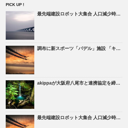
PICK UP !
最先端建設ロボット大集合
人口
減少時代の建設現場を救え! – ASCII.jp
調布に新スポーツ「パデル」施設 「キャプテン翼」高橋陽一さん手がける – 調布経済新聞
akippaが大阪府八尾市と連携協定を締結！駐車場シェアを活かしたにぎわいの創出と関係
最先端建設ロボット大集合
人口
減少時代の建設現場を救え！ – YouTube