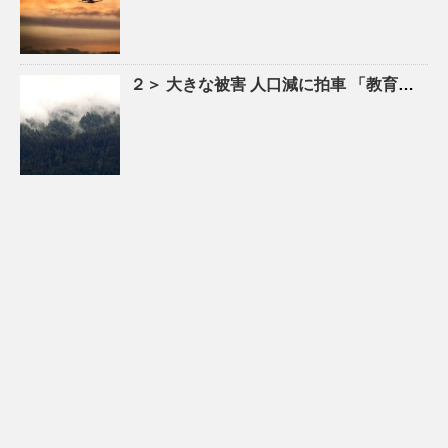
２＞ 大きな被害
人口
減に拍車 「教育のまち」で移住促進｜特集 – 苫小牧民報